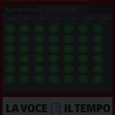
A
‹
AGOSTO 2026
›
Agenda Diocesana
m
m
Lun
Mar
Mer
Gio
Ven
Sab
Dom
i
n
27
28
29
30
31
1
2
i
s
t
3
4
5
6
7
8
9
r
a
10
11
12
13
14
15
16
t
i
v
17
18
19
20
21
22
23
o
A
24
25
26
27
28
29
30
r
c
31
1
2
3
4
5
6
h
i
v
i
o
A
r
c
i