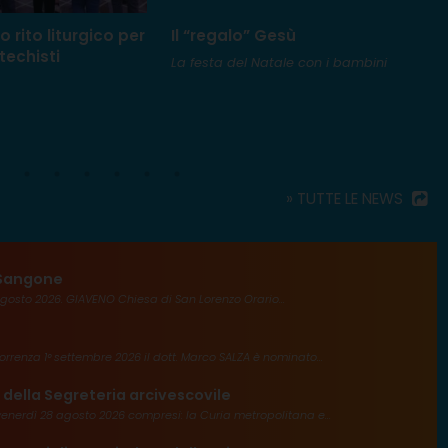
o rito liturgico per
Il “regalo” Gesù
I
atechisti
C
La festa del Natale con i bambini
p
V
» TUTTE LE NEWS
l Sangone
agosto 2026. GIAVENO Chiesa di San Lorenzo Orario...
rrenza 1° settembre 2026 il dott. Marco SALZA è nominato...
 della Segreteria arcivescovile
enerdì 28 agosto 2026 compresi: la Curia metropolitana e...