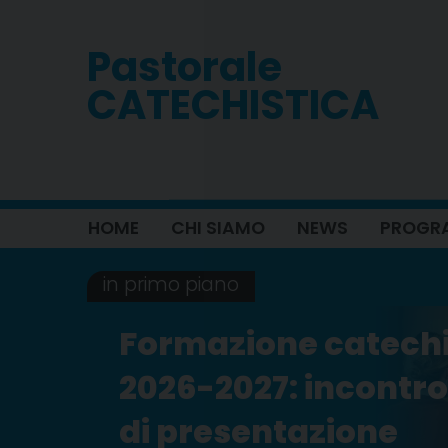
Skip
to
Pastorale
content
CATECHISTICA
HOME
CHI SIAMO
NEWS
PROGRA
in primo piano
Formazione catechi
2026-2027: incontro
di presentazione