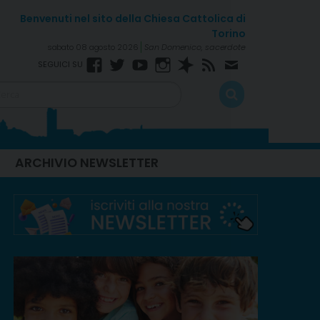
sabato 08 agosto 2026
San Domenico, sacerdote
Facebook
Twitter
YouTube
Instagram
Spreaker
RSS
Newsletter
Feed
ARCHIVIO NEWSLETTER
Domenica per tutti!
Laboratorio formativo –
Disponibili i materiali