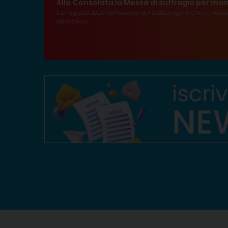
Alla Consolata la Messa di suffragio per mon
Il 27 agosto 2025 nell’hospice del Cottolengo a Chieri mori
apostolico...