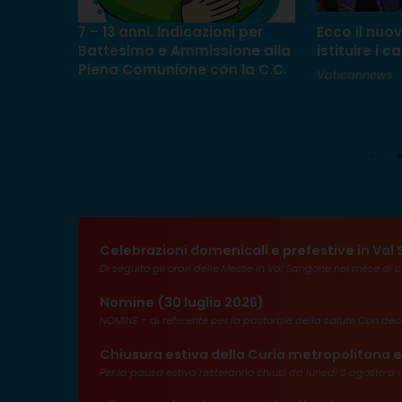
 il senso
7 – 13 anni. Indicazioni per
Ecco il nuov
Cresima
Battesimo e Ammissione alla
istituire i c
Piena Comunione con la C.C.
Vaticannews
ale e
ti tra i
Celebrazioni domenicali e prefestive in Va
Di seguito gli orari delle Messe in Val Sangone nel mese di 
Nomine (30 luglio 2026)
NOMINE – di referente per la pastorale della salute Con deco
Chiusura estiva della Curia metropolitana e
Per la pausa estiva resteranno chiusi da lunedì 3 agosto a v