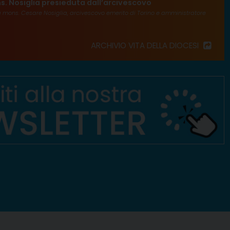
s. Nosiglia presieduta dall’arcivescovo
×
va mons. Cesare Nosiglia, arcivescovo emerito di Torino e amministratore
ARCHIVIO VITA DELLA DIOCESI