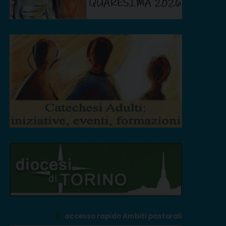
 catechisti: un dono per la
Francesco: i catechisti,
hiesa e un servizio prezioso
testimoni coraggiosi e
er l’annuncio della fede
creativi del Vangelo
aticannews
Vaticannews
☰
accesso rapido Ambiti pastorali