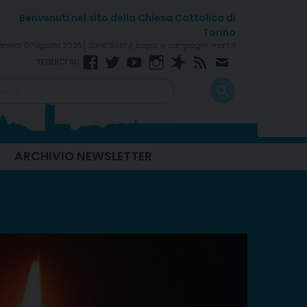
enerdì 07 agosto 2026
Santi Sisto II, papa, e compagni, martiri
Facebook
Twitter
YouTube
Instagram
Spreaker
RSS
Newsletter
Feed
ARCHIVIO NEWSLETTER