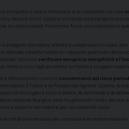
tre comunità a vivere l’annuncio e la catechesi con una
s
ncontro, sicuri e ricchi. Eppure, comincia ad emergere un
nche sui nostri canali. Potremmo forse concretizzare in qu
 a svolgere narrazioni, attività e celebrazioni in casa. Non 
 abituati, talvolta hanno un rapporto piuttosto distaccato
 vivendo. Occorre
verificare sempre la semplicità e l’in
tessi, mentre con i figli ascoltano la Parola e pregano insiem
e all’interiorità ci porti a
concentrarci sul ricco perio
a santa, il Triduo e la Pasqua del Signore. Questo, lo sapp
apaci di raccogliere tutto il dolore, le domande e le atte
esta tensione liturgica, essa ha già svolto molto del suo
nore è esperto nel riaprire per noi cammini nuovi.
e ricchi di concretezza per continuare la nostra missione d