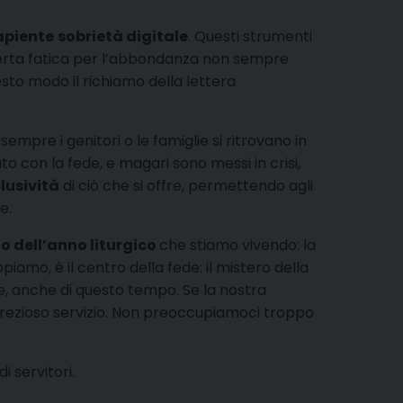
apiente
sobrietà digitale
. Questi strumenti
a certa fatica per l’abbondanza non sempre
esto modo il richiamo della lettera
sempre i genitori o le famiglie si ritrovano in
 con la fede, e magari sono messi in crisi,
clusività
di ciò che si offre, permettendo agli
e.
do dell’anno liturgico
che stiamo vivendo: la
iamo, è il centro della fede: il mistero della
se, anche di questo tempo. Se la nostra
 prezioso servizio. Non preoccupiamoci troppo
i servitori.