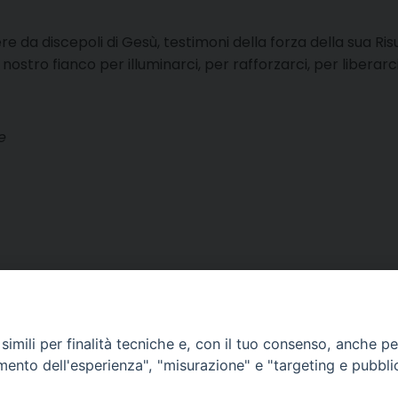
ere da discepoli di Gesù, testimoni della forza della sua Ri
 nostro fianco per illuminarci, per rafforzarci, per liberarci
e
imili per finalità tecniche e, con il tuo consenso, anche per 
amento dell'esperienza", "misurazione" e "targeting e pubbli