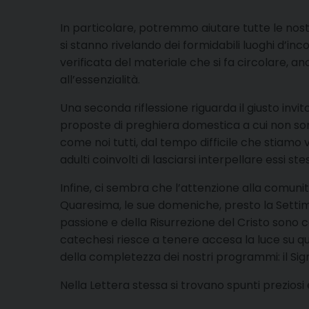
In particolare, potremmo aiutare tutte le nos
si stanno rivelando dei formidabili luoghi d’i
verificata del materiale che si fa circolare, a
all’essenzialità.
Una seconda riflessione riguarda il giusto invito
proposte di preghiera domestica a cui non sono
come noi tutti, dal tempo difficile che stiamo
adulti coinvolti di lasciarsi interpellare essi s
Infine, ci sembra che l’attenzione alla comunità 
Quaresima, le sue domeniche, presto la Settiman
passione e della Risurrezione del Cristo sono c
catechesi riesce a tenere accesa la luce su qu
della completezza dei nostri programmi: il Sig
Nella Lettera stessa si trovano spunti preziosi 