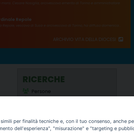
va mons. Cesare Nosiglia, arcivescovo emerito di Torino e amministratore
rdinale Repole
o Repole, vescovo di Susa e arcivescovo di Torino, ha diffuso domenica...
ARCHIVIO VITA DELLA DIOCESI
RICERCHE
Persone
Enti e Parrocchie
Orari S. Messe
Beni Culturali
imili per finalità tecniche e, con il tuo consenso, anche per 
amento dell'esperienza", "misurazione" e "targeting e pubbli