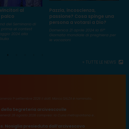
incitori al
Pazzia, incoscienza,
D
 palco
passione? Cosa spinge una
R
persona a votarsi a Dio?
P
and del Seminario di
a prima al contest
Domenica 21 aprile 2024 la 61ª
N
aggio 2024 alla
Giornata mondiale di preghiera per
m
iulia
le vocazioni
m
è
» TUTTE LE NEWS
rrenza 1° settembre 2026 il dott. Marco SALZA è nominato...
 della Segreteria arcivescovile
enerdì 28 agosto 2026 compresi: la Curia metropolitana e...
s. Nosiglia presieduta dall’arcivescovo