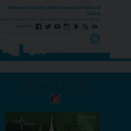
iovedì 06 agosto 2026
Festa della Trasfigurazione del Signore
Facebook
Twitter
YouTube
Instagram
Spreaker
RSS
Newsletter
FEED
SOCIAL UFFICIO
Pastorale Vocazionale
2025-2026: programma e
contatti