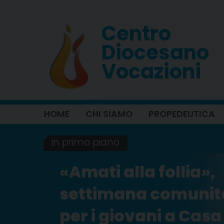
Skip
to
Centro
content
Diocesano
Vocazioni
HOME
CHI SIAMO
PROPEDEUTICA
in primo piano
«Amati alla follia»,
settimana comunit
per i giovani a Casa