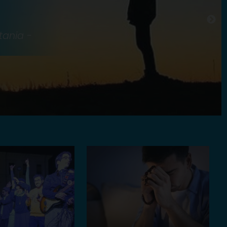
tania -
×