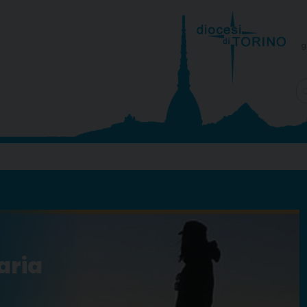
g
aria