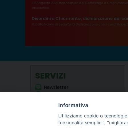
Il 27 agosto 2025 nell’hospice del Cottolengo a Chieri mori
apostolico...
Disordini a Chiomonte, dichiarazione del ca
Pubblichiamo di seguito la dichiarazione che il card. Robert
SERVIZI
Newsletter
Webmail
Liturgia delle Ore (Santi locali)
Informativa
Formazione Permanente
Utilizziamo cookie o tecnologie s
funzionalità semplici", "miglior