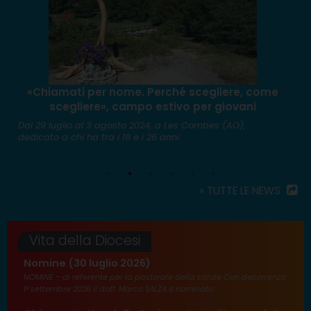
«Chiamati per nome. Perché scegliere, come
scegliere», campo estivo per giovani
S
c
Dal 29 luglio al 3 agosto 2024, a Les Combes (AO),
dedicato a chi ha tra i 19 e i 26 anni
» TUTTE LE NEWS
Vita della Diocesi
Nomine (30 luglio 2026)
NOMINE – di referente per la pastorale della salute Con decorrenza
1° settembre 2026 il dott. Marco SALZA è nominato...