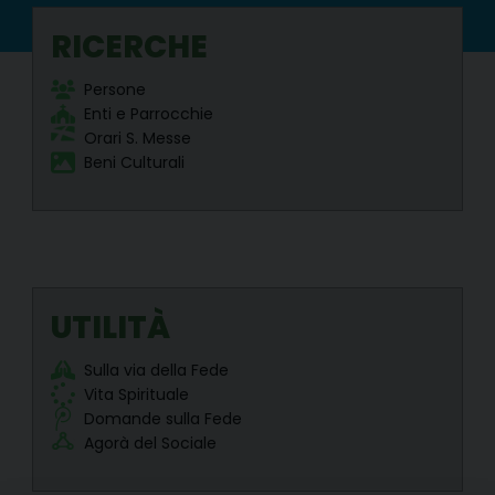
l
t
RICERCHE
u
r
a
Persone
l
Enti e Parrocchie
i
Orari S. Messe
e
d
Beni Culturali
E
d
i
l
i
z
i
a
UTILITÀ
d
i
C
Sulla via della Fede
u
l
Vita Spirituale
t
Domande sulla Fede
o
Agorà del Sociale
C
a
n