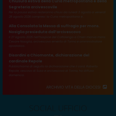
Chiusura estiva della Curia metropolitana e della
Segreteria arcivescovile
Per la pausa estiva resteranno chiusi da lunedì 3 agosto a venerdì
28 agosto 2026 compresi: la Curia metropolitana e...
Alla Consolata la Messa di suffragio per mons.
Nosiglia presieduta dall’arcivescovo
Il 27 agosto 2025 nell’hospice del Cottolengo a Chieri moriva mons.
Cesare Nosiglia, arcivescovo emerito di Torino e amministratore
apostolico...
Disordini a Chiomonte, dichiarazione del
cardinale Repole
Pubblichiamo di seguito la dichiarazione che il card. Roberto
Repole, vescovo di Susa e arcivescovo di Torino, ha diffuso
domenica...
ARCHIVIO VITA DELLA DIOCESI
SOCIAL UFFICIO