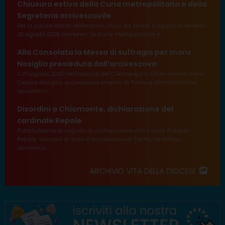
Chiusura estiva della Curia metropolitana e della
Segreteria arcivescovile
Per la pausa estiva resteranno chiusi da lunedì 3 agosto a venerdì
28 agosto 2026 compresi: la Curia metropolitana e...
Alla Consolata la Messa di suffragio per mons.
Nosiglia presieduta dall’arcivescovo
Il 27 agosto 2025 nell’hospice del Cottolengo a Chieri moriva mons.
Cesare Nosiglia, arcivescovo emerito di Torino e amministratore
apostolico...
Disordini a Chiomonte, dichiarazione del
cardinale Repole
Pubblichiamo di seguito la dichiarazione che il card. Roberto
Repole, vescovo di Susa e arcivescovo di Torino, ha diffuso
domenica...
ARCHIVIO VITA DELLA DIOCESI