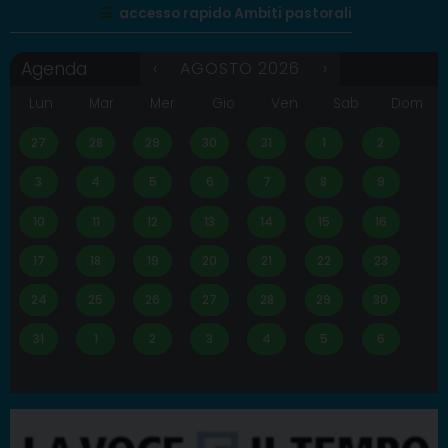
☰
accesso rapido Ambiti pastorali
A
‹
AGOSTO 2026
›
Agenda
m
m
Lun
Mar
Mer
Gio
Ven
Sab
Dom
i
n
27
28
29
30
31
1
2
i
s
t
3
4
5
6
7
8
9
r
a
10
11
12
13
14
15
16
t
i
v
17
18
19
20
21
22
23
o
A
24
25
26
27
28
29
30
r
c
31
1
2
3
4
5
6
h
i
v
i
o
A
r