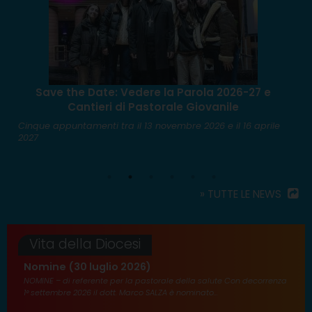
Save the Date: Vedere la Parola 2026-27 e
O
Cantieri di Pastorale Giovanile
Cinque appuntamenti tra il 13 novembre 2026 e il 16 aprile
D
2027
» TUTTE LE NEWS
Vita della Diocesi
Nomine (30 luglio 2026)
NOMINE – di referente per la pastorale della salute Con decorrenza
1° settembre 2026 il dott. Marco SALZA è nominato...