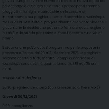
giovani europei a venire numerosi a questa nuova tappa del
pellegrinaggio di fiducia sulla terra. I partecipanti saranno
alloggiati in famiglie e parrocchie della zona, e si
incontreranno per preghiere, tempi di scambio e workshops,
tra i quali la possibilità di pregare davanti alla Santa Sindone. I
giovani che lo desiderano potranno fermarsi qualche giorno
a Taizé sulla strada per Torino o dopo l’incontro sulla via del
ritorno.
È stato anche pubblicato il programma per le proposte in
presenza a Torino, dal 29 al 31 dicembre 2021. Le preghiere
saranno aperte a tutti, mentre i gruppi di confronto e i
workshops sono rivolti a quanti hanno tra i 16 ed i 35 anni
d’età.
Mercoledì 29/12/2021
20.30: preghiera della sera (con la presenza di Frère Alois)
Giovedì 30/12/2021
9.00: accoglienza.