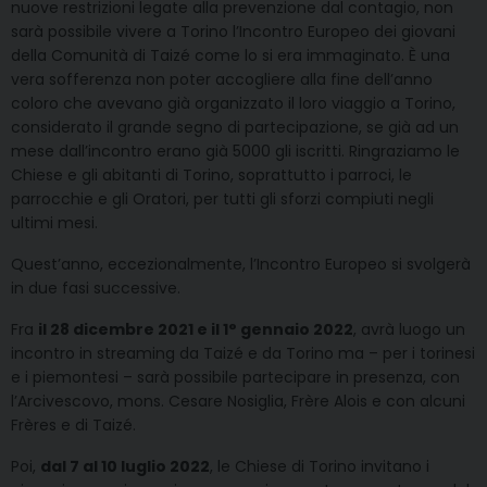
nuove restrizioni legate alla prevenzione dal contagio, non
sarà possibile vivere a Torino l’Incontro Europeo dei giovani
della Comunità di Taizé come lo si era immaginato. È una
vera sofferenza non poter accogliere alla fine dell’anno
coloro che avevano già organizzato il loro viaggio a Torino,
considerato il grande segno di partecipazione, se già ad un
mese dall’incontro erano già 5000 gli iscritti. Ringraziamo le
Chiese e gli abitanti di Torino, soprattutto i parroci, le
parrocchie e gli Oratori, per tutti gli sforzi compiuti negli
ultimi mesi.
Quest’anno, eccezionalmente, l’Incontro Europeo si svolgerà
in due fasi successive.
Fra
il 28 dicembre 2021 e il 1° gennaio 2022
, avrà luogo un
incontro in streaming da Taizé e da Torino ma – per i torinesi
e i piemontesi – sarà possibile partecipare in presenza, con
l’Arcivescovo, mons. Cesare Nosiglia, Frère Alois e con alcuni
Frères e di Taizé.
Poi,
dal 7 al 10 luglio 2022
, le Chiese di Torino invitano i