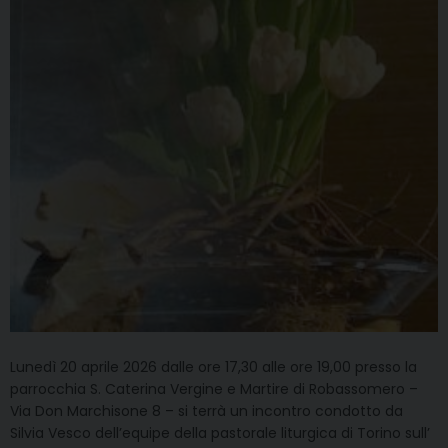
Lunedì 20 aprile 2026 dalle ore 17,30 alle ore 19,00 presso la
parrocchia S. Caterina Vergine e Martire di Robassomero –
Via Don Marchisone 8 – si terrà un incontro condotto da
Silvia Vesco dell’equipe della pastorale liturgica di Torino sull’