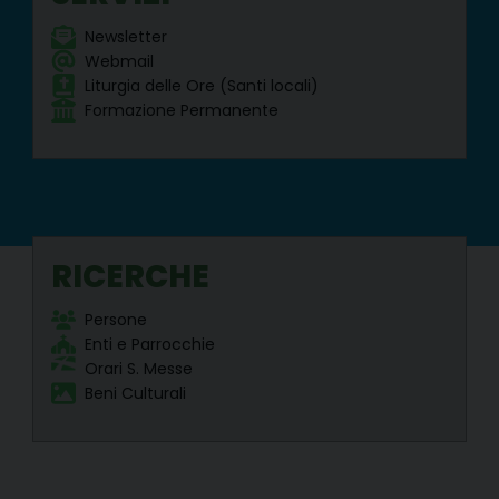
a
s
Newsletter
D
Webmail
i
Liturgia delle Ore (Santi locali)
o
c
Formazione Permanente
e
s
a
n
a
P
a
s
RICERCHE
t
o
r
Persone
a
Enti e Parrocchie
l
e
Orari S. Messe
C
Beni Culturali
a
t
e
c
h
i