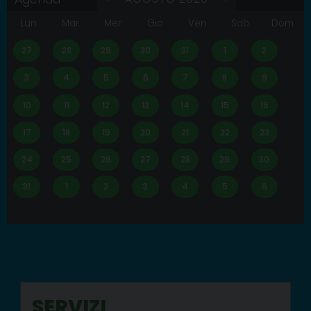
i
z
Lun
Mar
Mer
Gio
Ven
Sab
Dom
i
a
27
28
29
30
31
1
2
d
i
C
3
4
5
6
7
8
9
u
l
10
11
12
13
14
15
16
t
o
17
18
19
20
21
22
23
C
a
n
24
25
26
27
28
29
30
c
e
31
1
2
3
4
5
6
l
l
e
r
i
a
C
a
r
i
SERVIZI
t