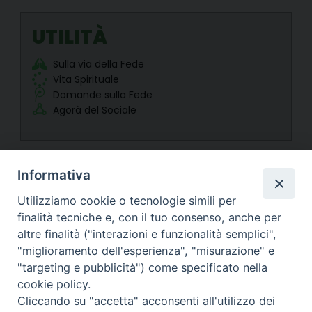
s
t
i
UTILITÀ
c
a
Sulla via della Fede
S
Vita Spirituale
e
r
Domande sulla Fede
v
Agorà del Sociale
i
z
i
o
p
e
Informativa
r
i
Utilizziamo cookie o tecnologie simili per
l
C
finalità tecniche e, con il tuo consenso, anche per
a
altre finalità ("interazioni e funzionalità semplici",
t
Arcidiocesi di Torino
e
"miglioramento dell'esperienza", "misurazione" e
c
Ufficio Missionario
"targeting e pubblicità") come specificato nella
u
m
Via dell'Arcivescovado 12 - 10121 TORINO
cookie policy.
e
tel. 011 5156 327
Cliccando su "accetta" acconsenti all'utilizzo dei
n