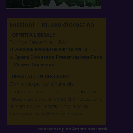
Sabato 18 aprile 2026 laboratorio per i più
piccoli
Sostieni il Museo diocesano
-
OFFERTA LIBERALE
Bonifico Bancario sull’ IBAN
IT76B0306909606100000110789
intestato
a:
Opera Diocesana Preservazione Fede
– Museo Diocesano
-
REGALATI UN RESTAURO
E’ un modo per contribuire alla
valorizzazione del Museo, al fine di ridonare
nuova vita ad alcune opere che necessitano
di restauro (per maggiori informazioni:
museodiocesano@diocesi.torino.it
)
☰
accesso rapido Ambiti pastorali