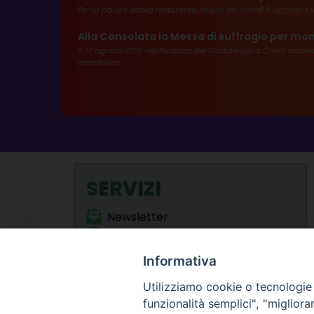
Per la pausa estiva resteranno chiusi da lunedì 3 agosto a v
Alla Consolata la Messa di suffragio per mon
Il 27 agosto 2025 nell’hospice del Cottolengo a Chieri mori
apostolico...
SERVIZI
Newsletter
Webmail
Liturgia delle Ore (Santi locali)
Informativa
Formazione Permanente
Utilizziamo cookie o tecnologie s
funzionalità semplici", "miglior