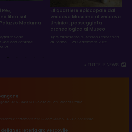
×
 Re»,
«Il quartiere episcopale dal
M
ne libro sul
vescovo Massimo al vescovo
D
i Palazzo Madama
Ursinio», passeggiata
p
archeologica al Museo
D
o
registrazione
Appuntamento al Museo Diocesano
n
n line con l’autore
di Torino – 28 Settembre 2025
tella
» TUTTE LE NEWS
l Sangone
agosto 2026. GIAVENO Chiesa di San Lorenzo Orario...
rrenza 1° settembre 2026 il dott. Marco SALZA è nominato...
 della Segreteria arcivescovile