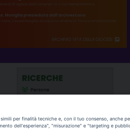
enerdì 28 agosto 2026 compresi: la Curia metropolitana e...
s. Nosiglia presieduta dall’arcivescovo
va mons. Cesare Nosiglia, arcivescovo emerito di Torino e amministratore
ARCHIVIO VITA DELLA DIOCESI
RICERCHE
Persone
Enti e Parrocchie
Orari S. Messe
Beni Culturali
imili per finalità tecniche e, con il tuo consenso, anche per 
amento dell'esperienza", "misurazione" e "targeting e pubbli