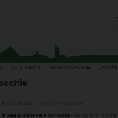
v
IA
ALTRI SERVIZI
ANNO PASTORALE
DOCUM
rocchie
 due modi (cliccare sulla voce corrispondente):
a in base al nome della parrocchia
- d
ati aggiornati regolar