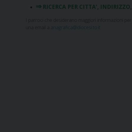
⇒
RICERCA PER CITTA', INDIRIZZ
I parroci che desiderano maggiori informazioni per
una email a
anagrafica@diocesi.to.it