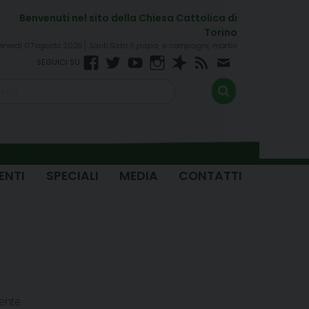
enerdì 07 agosto 2026
Santi Sisto II, papa, e compagni, martiri
Facebook
Twitter
YouTube
Instagram
Spreaker
RSS
Newsletter
FEED
ENTI
SPECIALI
MEDIA
CONTATTI
mente