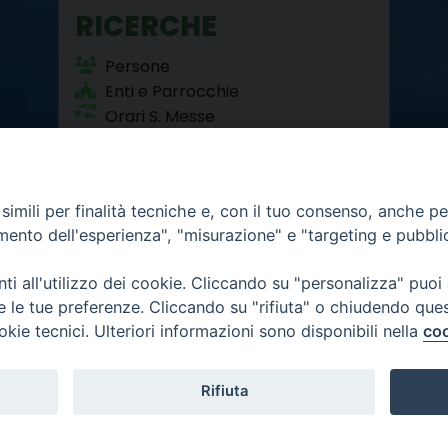
RICERCHE
Persone
Enti e Parrocchie
Orari S. Messe
Beni Culturali
imili per finalità tecniche e, con il tuo consenso, anche per 
amento dell'esperienza", "misurazione" e "targeting e pubbli
i all'utilizzo dei cookie. Cliccando su "personalizza" puoi
re le tue preferenze. Cliccando su "rifiuta" o chiudendo que
okie tecnici. Ulteriori informazioni sono disponibili nella
coo
12 - 10121 Torino
6.300
mativa privacy
Rifiuta