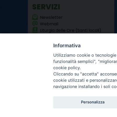
SERVIZI
Newsletter
Webmail
Liturgia delle Ore (Santi locali)
Formazione Permanente
Informativa
Utilizziamo cookie o tecnologie s
funzionalità semplici", "miglior
cookie policy.
Cliccando su "accetta" acconsent
Arcidiocesi di Torino
cookie utilizzati e personalizza
Curia metropolitana
navigazione installando i soli co
Via dell'Arcivescovado 
Centralino tel. 011.51.5
Infor
Copyright 2000-2026 -
Personalizza