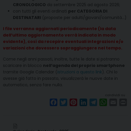
CRONOLOGICO
da settembre 2025 ad agosto 2026;
con tutti gli eventi ordinati
per CATEGORIA DI
DESTINATARI
(proposte per adulti/giovani/comunità…)
I file verranno aggiornati periodicamente (la data
dell’ultimo aggiornamento verrà indicata in modo
evidente), così da recepire eventuali integrazioni e/o
variazioni che dovessero sopraggiungere nel tempo.
Come negli anni passati, inoltre, tutte le date si potranno
scaricare in blocco
nell’agenda del proprio smartphone
tramite Google Calendar (
istruzioni a questo link
). Chi lo
avesse già fatto in passato, visualizzerà le nuove date in
automatico, senza fare nulla.
condividi su
F
T
P
L
T
W
E
P
a
w
i
i
e
h
m
r
c
i
n
n
l
a
a
i
e
t
t
k
e
t
i
n