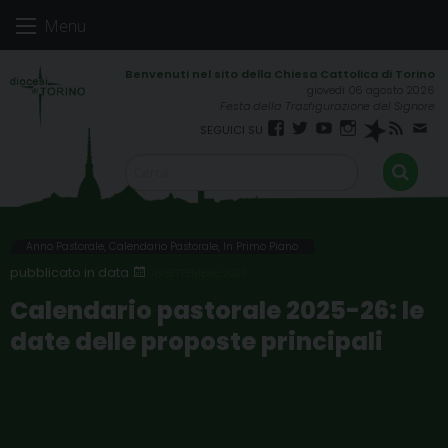
Skip
Menu
to
content
giovedì 06 agosto 2026
Festa della Trasfigurazione del Signore
Facebook
Twitter
YouTube
Instagram
Spreaker
RSS
New
FEED
Anno Pastorale
,
Calendario Pastorale
,
In Primo Piano
16 SETTEMBRE 2025
Calendario pastorale 2025-26: le
date delle proposte principali