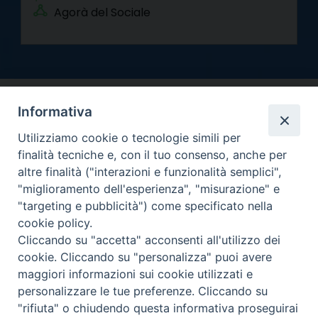
Agorà del Sociale
Informativa
Utilizziamo cookie o tecnologie simili per
finalità tecniche e, con il tuo consenso, anche per
altre finalità ("interazioni e funzionalità semplici",
Arcidiocesi di Torino
"miglioramento dell'esperienza", "misurazione" e
Curia metropolitana
"targeting e pubblicità") come specificato nella
Via dell'Arcivescovado 12 - 10121 Torino
cookie policy.
Centralino tel. 011.51.56.300
Cliccando su "accetta" acconsenti all'utilizzo dei
cookie. Cliccando su "personalizza" puoi avere
Informativa privacy
Copyright 2000-2026 -
maggiori informazioni sui cookie utilizzati e
Facebook
Twitter
YouTube
Instagram
RSS
Newsletter
personalizzare le tue preferenze. Cliccando su
FEED
"rifiuta" o chiudendo questa informativa proseguirai