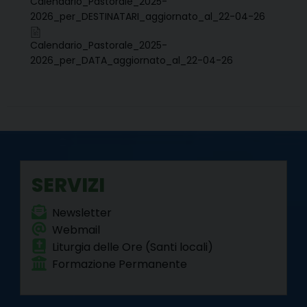
Calendario_Pastorale_2025-
b
t
e
e
g
s
l
t
2026_per_DESTINATARI_aggiornato_al_22-04-26
o
e
r
d
r
A
o
r
e
I
a
p
Calendario_Pastorale_2025-
k
s
n
m
p
2026_per_DATA_aggiornato_al_22-04-26
t
SERVIZI
Newsletter
Webmail
Liturgia delle Ore (Santi locali)
Formazione Permanente