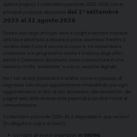
questa pagina) il Calendario pastorale 2025-2026 con le
𝗱𝗮𝗹 𝟭° 𝘀𝗲𝘁𝘁𝗲𝗺𝗯𝗿𝗲
principali proposte diocesane
𝟮𝟬𝟮𝟱 𝗮𝗹 𝟯𝟭 𝗮𝗴𝗼𝘀𝘁𝗼 𝟮𝟬𝟮𝟲
.
Fissare con largo anticipo date e luoghi è sempre impresa
difficile e destinata a restare in parte disattesa. Peraltro il
riordino della Curia è ancora in corso e, tra settembre e
novembre, è in programma anche il trasloco degli uffici,
perciò il Calendario diocesano torna a presentarsi in una
versione molto “essenziale” e solo in versione digitale.
Per i vari ambiti pastorali si è scelto, come in passato, di
segnalare solo alcuni appuntamenti rimandando, per ogni
aggiornamento
in fieri
, al sito diocesano, alle newsletter, alle
pagine web delle diverse aree pastorali e ad altre forme di
comunicazione.
Il Calendario pastorale 2025-26 è disponibile in due versioni
(in allegato in calce al testo):
con tutti gli eventi organizzati
in ORDINE