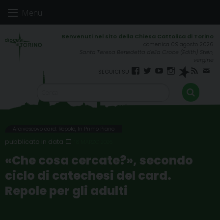
Skip
Menu
to
content
domenica 09 agosto 2026
Santa Teresa Benedetta della Croce (Edith) Stein,
vergine
Facebook
Twitter
YouTube
Instagram
Spreaker
RSS
New
FEED
Arcivescovo card. Repole
,
In Primo Piano
18 MARZO 2026
«Che cosa cercate?», secondo
ciclo di catechesi del card.
Repole per gli adulti