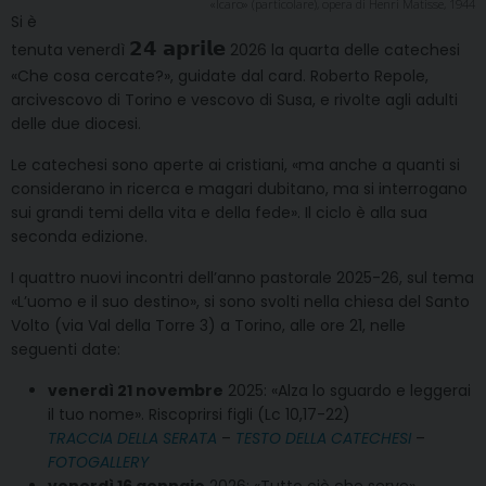
«Icaro» (particolare), opera di Henri Matisse, 1944
Si è
𝟮𝟰 𝗮𝗽𝗿𝗶𝗹𝗲
tenuta venerdì
2026 la quarta delle catechesi
«Che cosa cercate?», guidate dal card. Roberto Repole,
arcivescovo di Torino e vescovo di Susa, e rivolte agli adulti
delle due diocesi.
Le catechesi sono aperte ai cristiani, «ma anche a quanti si
considerano in ricerca e magari dubitano, ma si interrogano
sui grandi temi della vita e della fede». Il ciclo è alla sua
seconda edizione.
I quattro nuovi incontri dell’anno pastorale 2025-26, sul tema
«L’uomo e il suo destino», si sono svolti nella chiesa del Santo
Volto (via Val della Torre 3) a Torino, alle ore 21, nelle
seguenti date:
venerdì 21 novembre
2025: «Alza lo sguardo e leggerai
il tuo nome». Riscoprirsi figli (Lc 10,17-22)
TRACCIA DELLA SERATA
–
TESTO DELLA CATECHESI
–
FOTOGALLERY
venerdì 16 gennaio
2026: «Tutto ciò che serve».