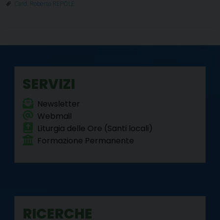
k
s
n
m
p
Card. Roberto REPOLE
t
SERVIZI
Newsletter
Webmail
Liturgia delle Ore (Santi locali)
Formazione Permanente
RICERCHE