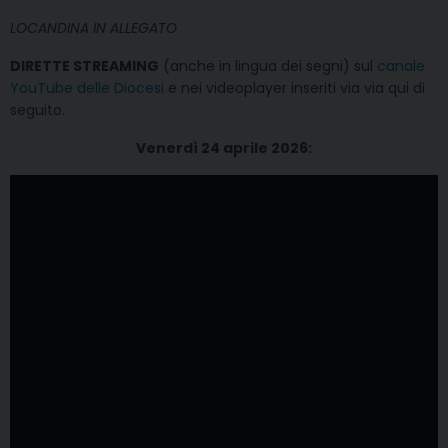
LOCANDINA IN ALLEGATO
DIRETTE STREAMING
(anche in lingua dei segni) sul
canale
YouTube delle Diocesi
e nei videoplayer inseriti via via qui di
seguito.
Venerdì 24 aprile 2026: