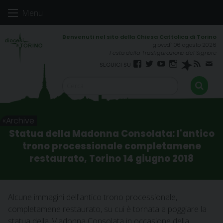
Skip
Menu
to
content
giovedì 06 agosto 2026
Festa della Trasfigurazione del Signore
Facebook
Twitter
YouTube
Instagram
Spreaker
RSS
New
FEED
Archive
Statua della Madonna Consolata: l'antico
trono processionale completamene
restaurato, Torino 14 giugno 2018
Alcune immagini dell'antico trono processionale,
completamene restaurato, su cui è tornata a poggiare la
statua della Madonna Consolata in occasione della