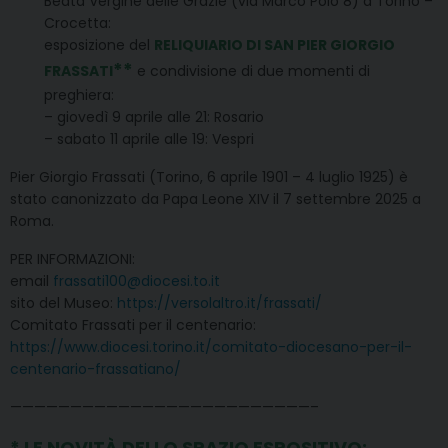
Beata Vergine delle Grazie (via Marco Polo 8) a Torino –
Crocetta:
esposizione del
RELIQUIARIO DI SAN PIER GIORGIO
*
*
FRASSATI
e condivisione di due momenti di
preghiera:
– giovedì 9 aprile alle 21: Rosario
– sabato 11 aprile alle 19: Vespri
Pier Giorgio Frassati (Torino, 6 aprile 1901 – 4 luglio 1925) è
stato canonizzato da Papa Leone XIV il 7 settembre 2025 a
Roma.
PER INFORMAZIONI:
email
frassati100@diocesi.to.it
sito del Museo:
https://versolaltro.it/frassati/
Comitato Frassati per il centenario:
https://www.diocesi.torino.it/comitato-diocesano-per-il-
centenario-frassatiano/
—————————————————————————–
*
LE NOVITÀ DELLO SPAZIO ESPOSITIVO: