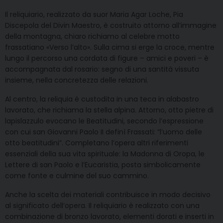
Il reliquiario, realizzato da suor Maria Agar Loche, Pia
Discepola del Divin Maestro, è costruito attorno all’immagine
della montagna, chiaro richiamo al celebre motto
frassatiano «Verso l’alto». Sulla cima si erge la croce, mentre
lungo il percorso una cordata di figure – amici e poveri – è
accompagnata dal rosario: segno di una santità vissuta
insieme, nella concretezza delle relazioni.
Al centro, la reliquia è custodita in una teca in alabastro
lavorato, che richiama la stella alpina. Attorno, otto pietre di
lapislazzulo evocano le Beatitudini, secondo l’espressione
con cui san Giovanni Paolo II definì Frassati: “l’uomo delle
otto beatitudini”. Completano l’opera altri riferimenti
essenziali della sua vita spirituale: la Madonna di Oropa, le
Lettere di san Paolo e l’Eucaristia, posta simbolicamente
come fonte e culmine del suo cammino.
Anche la scelta dei materiali contribuisce in modo decisivo
al significato dell’opera. Il reliquiario è realizzato con una
combinazione di bronzo lavorato, elementi dorati e inserti in