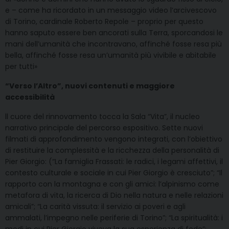
e – come ha ricordato in un messaggio video l’arcivescovo
di Torino, cardinale Roberto Repole – proprio per questo
hanno saputo essere ben ancorati sulla Terra, sporcandosi le
mani dell’umanità che incontravano, affinché fosse resa più
bella, affinché fosse resa un’umanità più vivibile e abitabile
per tutti»
“Verso l’Altro”, nuovi contenuti e maggiore
accessibilità
ll cuore del rinnovamento tocca la Sala “Vita”, il nucleo
narrativo principale del percorso espositivo. Sette nuovi
filmati di approfondimento vengono integrati, con l’obiettivo
di restituire la complessità e la ricchezza della personalità di
Pier Giorgio: (“La famiglia Frassati: le radici, i legami affettivi, il
contesto culturale e sociale in cui Pier Giorgio è cresciuto”; “Il
rapporto con la montagna e con gli amici: l’alpinismo come
metafora di vita, la ricerca di Dio nella natura e nelle relazioni
amicali”; “La carità vissuta: il servizio ai poveri e agli
ammalati, l’impegno nelle periferie di Torino”; “La spiritualità: i