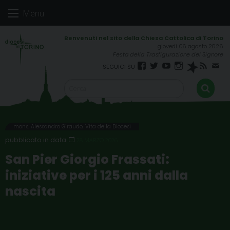
Skip
Menu
to
content
giovedì 06 agosto 2026
Festa della Trasfigurazione del Signore
Facebook
Twitter
YouTube
Instagram
Spreaker
RSS
New
FEED
mons. Alessandro Giraudo
,
Vita della Diocesi
28 MARZO 2026
San Pier Giorgio Frassati:
iniziative per i 125 anni dalla
nascita