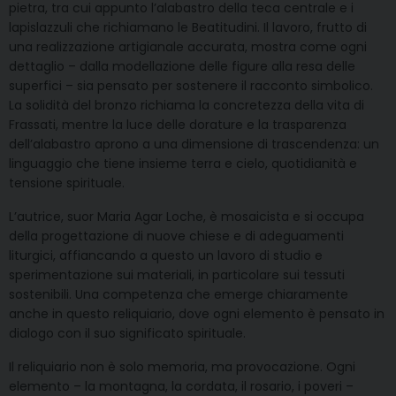
pietra, tra cui appunto l’alabastro della teca centrale e i
lapislazzuli che richiamano le Beatitudini. Il lavoro, frutto di
una realizzazione artigianale accurata, mostra come ogni
dettaglio – dalla modellazione delle figure alla resa delle
superfici – sia pensato per sostenere il racconto simbolico.
La solidità del bronzo richiama la concretezza della vita di
Frassati, mentre la luce delle dorature e la trasparenza
dell’alabastro aprono a una dimensione di trascendenza: un
linguaggio che tiene insieme terra e cielo, quotidianità e
tensione spirituale.
L’autrice, suor Maria Agar Loche, è mosaicista e si occupa
della progettazione di nuove chiese e di adeguamenti
liturgici, affiancando a questo un lavoro di studio e
sperimentazione sui materiali, in particolare sui tessuti
sostenibili. Una competenza che emerge chiaramente
anche in questo reliquiario, dove ogni elemento è pensato in
dialogo con il suo significato spirituale.
Il reliquiario non è solo memoria, ma provocazione. Ogni
elemento – la montagna, la cordata, il rosario, i poveri –