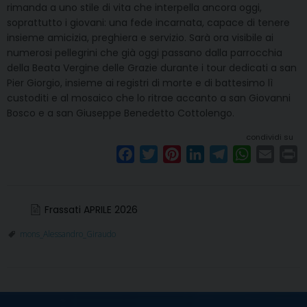
rimanda a uno stile di vita che interpella ancora oggi,
soprattutto i giovani: una fede incarnata, capace di tenere
insieme amicizia, preghiera e servizio. Sarà ora visibile ai
numerosi pellegrini che già oggi passano dalla parrocchia
della Beata Vergine delle Grazie durante i tour dedicati a san
Pier Giorgio, insieme ai registri di morte e di battesimo lì
custoditi e al mosaico che lo ritrae accanto a san Giovanni
Bosco e a san Giuseppe Benedetto Cottolengo.
condividi su
F
T
P
L
T
W
E
P
a
w
i
i
e
h
m
r
c
i
n
n
l
a
a
i
e
t
t
k
e
t
i
n
Frassati APRILE 2026
b
t
e
e
g
s
l
t
mons_Alessandro_Giraudo
o
e
r
d
r
A
o
r
e
I
a
p
k
s
n
m
p
t