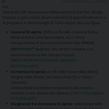
In
aprile 2026 (foto: B. Peyron_Crocetta)
occ
asione del 125° anniversario della nascita di San Pier Giorgio
Frassati, si sono tenuti alcuni momenti di approfondimento e
di preghiera in diversi luoghi di Torino legati alla sua figura.
Venerdì 10 aprile
2026 ore 18 nella chiesa di Santa
Maria di Piazza (via Santa Maria, 4) a Torino:
inaugurazione di una nuova sezione dello
SPAZIO
*
ESPOSITIVO
dedicato alla santità torinese, con
testimonianze su Pier Giorgio Frassati.
(
BREVE INTERVENTO DI MONS. GIRAUDO
–
FOTOGALLERY
)
Domenica 12 aprile
ore 18 nella chiesa della Beata
Vergine delle Grazie (via Marco Polo 8) a Torino –
Crocetta:
celebrazione eucaristica presieduta dal vescovo
ausiliare mons. Alessandro Giraudo (
TESTO DELL’OMELIA
–
FOTOGALLERY
)
Da giovedì 9 a domenica 12 aprile
nella chiesa della