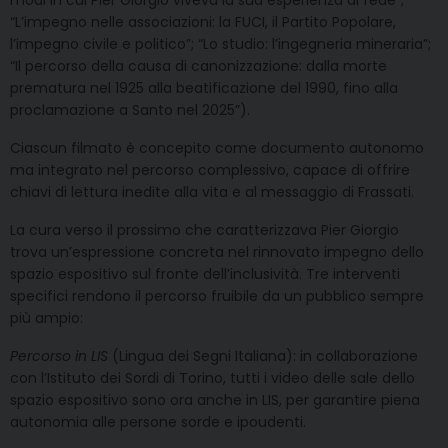
modi in cui Pier Giorgio viveva la sua esperienza di fede”;
“L’impegno nelle associazioni: la FUCI, il Partito Popolare,
l’impegno civile e politico”; “Lo studio: l’ingegneria mineraria”;
“Il percorso della causa di canonizzazione: dalla morte
prematura nel 1925 alla beatificazione del 1990, fino alla
proclamazione a Santo nel 2025”).
Ciascun filmato è concepito come documento autonomo
ma integrato nel percorso complessivo, capace di offrire
chiavi di lettura inedite alla vita e al messaggio di Frassati.
La cura verso il prossimo che caratterizzava Pier Giorgio
trova un’espressione concreta nel rinnovato impegno dello
spazio espositivo sul fronte dell’inclusività. Tre interventi
specifici rendono il percorso fruibile da un pubblico sempre
più ampio:
Percorso in LIS
(Lingua dei Segni Italiana): in collaborazione
con l’Istituto dei Sordi di Torino, tutti i video delle sale dello
spazio espositivo sono ora anche in LIS, per garantire piena
autonomia alle persone sorde e ipoudenti.