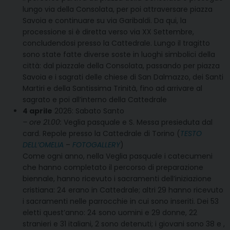
lungo via della Consolata, per poi attraversare piazza
Savoia e continuare su via Garibaldi. Da qui, la
processione si è diretta verso via XX Settembre,
concludendosi presso la Cattedrale. Lungo il tragitto
sono state fatte diverse soste in luoghi simbolici della
città: dal piazzale della Consolata, passando per piazza
Savoia e i sagrati delle chiese di San Dalmazzo, dei Santi
Martiri e della Santissima Trinità, fino ad arrivare al
sagrato e poi all’interno della Cattedrale
4 aprile
2026: Sabato Santo
– ore 21.00:
Veglia pasquale e S. Messa presieduta dal
card. Repole presso la Cattedrale di Torino (
TESTO
DELL’OMELIA
–
FOTOGALLERY
)
Come ogni anno, nella Veglia pasquale i catecumeni
che hanno completato il percorso di preparazione
biennale, hanno ricevuto i sacramenti dell’iniziazione
cristiana: 24 erano in Cattedrale; altri 29 hanno ricevuto
i sacramenti nelle parrocchie in cui sono inseriti. Dei 53
eletti quest’anno: 24 sono uomini e 29 donne, 22
stranieri e 31 italiani, 2 sono detenuti; i giovani sono 38 e ,