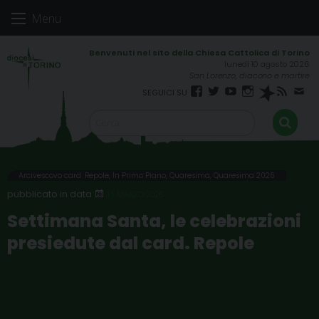
Skip
Menu
to
content
lunedì 10 agosto 2026
San Lorenzo, diacono e martire
Facebook
Twitter
YouTube
Instagram
Spreaker
RSS
New
FEED
Arcivescovo card. Repole
,
In Primo Piano
,
Quaresima
,
Quaresima 2026
11 MARZO 2026
Settimana Santa, le celebrazioni
presiedute dal card. Repole