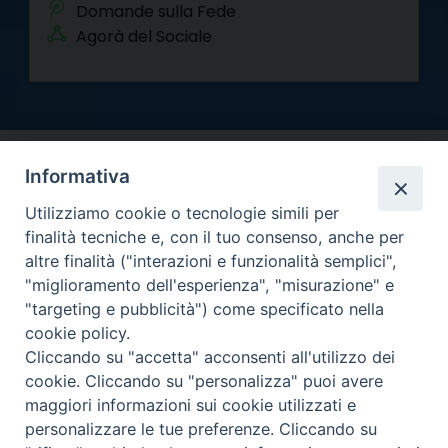
Domande sulla Fede
Agorà del Sociale
Informativa
Utilizziamo cookie o tecnologie simili per
finalità tecniche e, con il tuo consenso, anche per
altre finalità ("interazioni e funzionalità semplici",
Arcidiocesi di Torino
"miglioramento dell'esperienza", "misurazione" e
Curia metropolitana
"targeting e pubblicità") come specificato nella
Via dell'Arcivescovado 12 - 10121 Torino
cookie policy.
Centralino tel. 011.51.56.300
Cliccando su "accetta" acconsenti all'utilizzo dei
Informativa privacy
cookie. Cliccando su "personalizza" puoi avere
Copyright 2000-2026 -
maggiori informazioni sui cookie utilizzati e
Facebook
Twitter
YouTube
Instagram
RSS
Newsletter
personalizzare le tue preferenze. Cliccando su
FEED