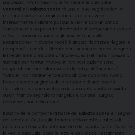
successivi. Infatti l’usanza di far tacere le campane il
venerdì e il sabato santo
«è uno di quei segni carichi di
mistero e bellezza liturgica che aiutano a vivere
intensamente il Mistero pasquale. Non è solo un’antica
tradizione ma un potente riferimento al temporaneo silenzio
di Dio in cui si nasconde la gloriosa vittoria della
Resurrezione». In diverse realtà è ancora ricorrente “legare le
campane”: le corde utilizzate per il suono dei bronzi vengono
letteralmente annodate affinché questi ultimi non possano
suonare per nessun motivo. In loro sostituzione sono
adoperati rudimentali strumenti lignei quali “raganelle”,
“batole”, “cantarane” e “crepitacoli” che con il loro suono
breve e secco originato dalla rotazione di una lamina
flessibile che viene raschiata da una ruota dentata fissata
su un manico segnalano l’angelus e l’azione liturgica
dell’adorazione della croce.
Il suono delle campane la notte del
sabato santo
è il segno
del trionfo di Cristo sulle tenebre della morte, simbolo di
rottura con l’oscurità del venerdì e del sabato santo. Durante
la veglia pasquale, dopo le letture dell’Antico Testamento,