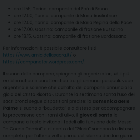
ore 11.55, Torino: campanile del Faà di Bruno
ore 12.00, Torino: campanile di Maria Ausiliatrice
ore 12.00, Torino: campanile di Maria Regina della Pace
ore 17.00, Gassino: campanile di frazione Bussolino
ore 18.15, Gassino: campanile di frazione Bardassano
Per informazioni è possibile consultare i siti
https://www.amicidellasacra.it/
o
https://campanetor.wordpress.com/
.
Il suono delle campane, spiegano gli organizzatori, «è il più
emblematico e caratteristico tra gli annunci pasquali: voce
argentina e solenne che dall’alto dei campanili annuncia la
gioia del Cristo Risorto». Durante la settimana santa l’uso dei
sacri bronzi segue disposizioni precise: la
domenica delle
Palme
si suona a “baudetta” e a distesa per accompagnare
la processione con i rami di ulivo, il
giovedì santo
le
campane a festa invitano i fedeli alla funzione della Messa
“in Coena Domini” e al canto del “Gloria” suonano la distesa
completa per l’ultima volta prima del silenzio dei due giorni