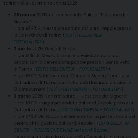
Torino nella Settimana Santa 2026:
29 marzo
2026: domenica delle Palme: “Passione del
Signore”
– ore 10.30:
S. Messa presieduta dal card. Repole presso
la Cattedrale di Torino (
TESTO DELL’OMELIA
–
FOTOGALLERY
)
2 aprile
2026: Giovedì Santo
– ore 9.30:
S. Messa Crismale presieduta dal card.
Repole con la benedizione papale presso il Santo Volto
di Torino (
TESTO DELL’OMELIA
–
FOTOGALLERY
)
– ore 18.00:
S. Messa della “Cena del Signore” presso la
Cattedrale di Torino, con il rito della lavanda dei piedi a
12 catecumeni (
TESTO DELL’OMELIA
–
FOTOGALLERY
)
3 aprile
2026: Venerdì Santo – “Passione del Signore”
– ore 18.00:
liturgia presieduta dal card. Repole presso la
Cattedrale di Torino
(TESTO DELL’OMELIA
–
FOTOGALLERY
)
– ore 21.00
: Via Crucis del Venerdì Santo per le strade del
centro città guidata dal card. Repole (
TESTO DELLA VIA
CRUCIS
–
RIFLESSIONE FINALE del card. Repole
)
Il percorso partiva da piazza della Consolata e prosegue