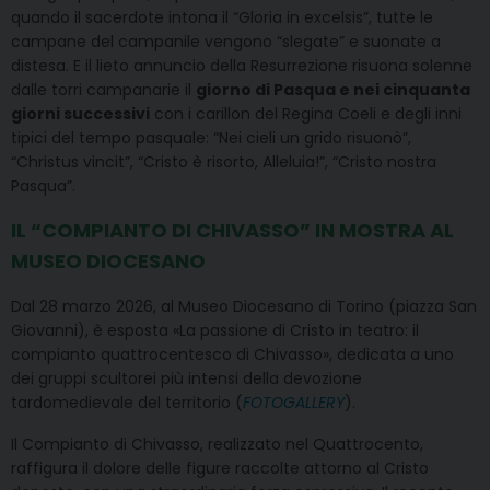
quando il sacerdote intona il “Gloria in excelsis”, tutte le
campane del campanile vengono “slegate” e suonate a
distesa. E il lieto annuncio della Resurrezione risuona solenne
dalle torri campanarie il
giorno di Pasqua e nei cinquanta
giorni successivi
con i carillon del Regina Coeli e degli inni
tipici del tempo pasquale: “Nei cieli un grido risuonò”,
“Christus vincit”, “Cristo è risorto, Alleluia!”, “Cristo nostra
Pasqua”.
IL “COMPIANTO DI CHIVASSO” IN MOSTRA AL
MUSEO DIOCESANO
Dal 28 marzo 2026, al Museo Diocesano di Torino (piazza San
Giovanni), è esposta «La passione di Cristo in teatro: il
compianto quattrocentesco di Chivasso», dedicata a uno
dei gruppi scultorei più intensi della devozione
tardomedievale del territorio (
FOTOGALLERY
).
Il Compianto di Chivasso, realizzato nel Quattrocento,
raffigura il dolore delle figure raccolte attorno al Cristo