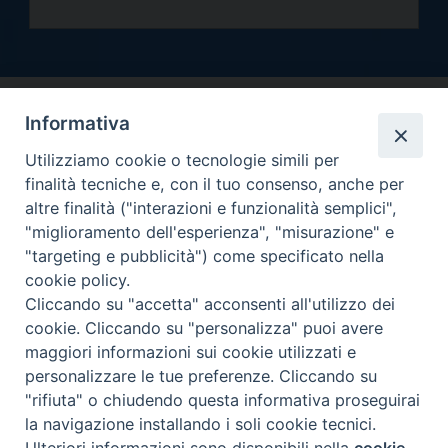
Informativa
Utilizziamo cookie o tecnologie simili per
finalità tecniche e, con il tuo consenso, anche per
altre finalità ("interazioni e funzionalità semplici",
Arcidiocesi di Torino
"miglioramento dell'esperienza", "misurazione" e
Curia metropolitana
"targeting e pubblicità") come specificato nella
Via dell'Arcivescovado 12 - 10121 Torino
cookie policy.
Centralino tel. 011.51.56.300
Cliccando su "accetta" acconsenti all'utilizzo dei
Informativa privacy
cookie. Cliccando su "personalizza" puoi avere
Copyright 2000-2026 -
maggiori informazioni sui cookie utilizzati e
Facebook
Twitter
YouTube
Instagram
RSS
Newsletter
personalizzare le tue preferenze. Cliccando su
FEED
"rifiuta" o chiudendo questa informativa proseguirai
la navigazione installando i soli cookie tecnici.