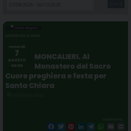
Cerca
Istituti religiosi
venerdì
7
MONCALIERI. Al
AGOSTO
Monastero del Sacro
00:00
Cuore preghiera e festa per
Santa Chiara
07/08/2026 00:00
condividi su
F
T
P
L
T
W
E
P