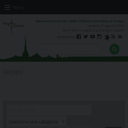
Skip
Menu
to
content
venerdì 07 agosto 2026
Santi Sisto II, papa, e compagni, martiri
Facebook
Twitter
YouTube
Instagram
Spreaker
RSS
New
FEED
ARCHIVI