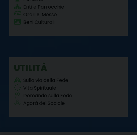
Enti e Parrocchie
Orari S. Messe
Beni Culturali
UTILITÀ
Sulla via della Fede
Vita Spirituale
Domande sulla Fede
Agorà del Sociale