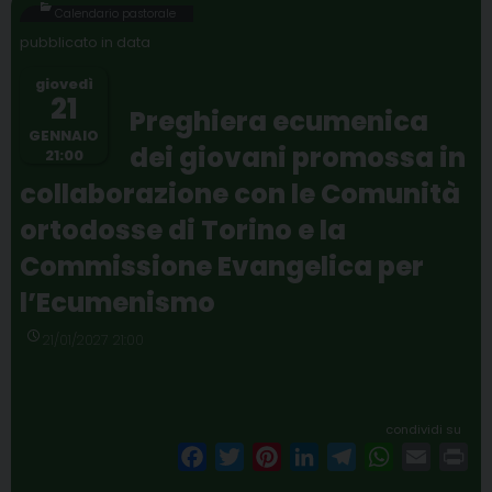
b
t
e
e
g
s
l
t
Calendario pastorale
o
e
r
d
r
A
o
r
e
I
a
p
giovedì
21
k
s
n
m
p
Preghiera ecumenica
t
GENNAIO
dei giovani promossa in
21:00
collaborazione con le Comunità
ortodosse di Torino e la
Commissione Evangelica per
l’Ecumenismo
21/01/2027 21:00
condividi su
F
T
P
L
T
W
E
P
a
w
i
i
e
h
m
r