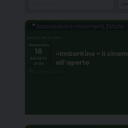
Associazioni e movimenti
,
Estate
domenica
16
«ImbarKino – Il cine
AGOSTO
all’aperto
21:00
16/08/2026 21:00