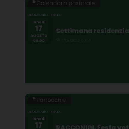
Calendario pastorale
lunedì
17
Settimana residenzial
AGOSTO
17/08/2026 00:00
00:00
Parrocchie
lunedì
17
RACCONIGI. Festa vot