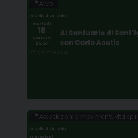
Altro
martedì
18
Al Santuario di Sant’I
AGOSTO
san Carlo Acutis
00:00
18/08/2026 00:00
Associazioni e movimenti
,
vita spir
mercoledì