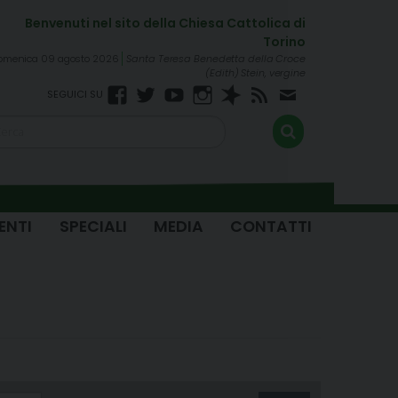
omenica 09 agosto 2026
Santa Teresa Benedetta della Croce
(Edith) Stein, vergine
Facebook
Twitter
YouTube
Instagram
Spreaker
RSS
Newsletter
FEED
ENTI
SPECIALI
MEDIA
CONTATTI