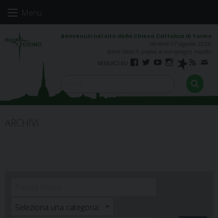
Skip
Menu
to
content
venerdì 07 agosto 2026
Santi Sisto II, papa, e compagni, martiri
Facebook
Twitter
YouTube
Instagram
Spreaker
RSS
New
FEED
ARCHIVI