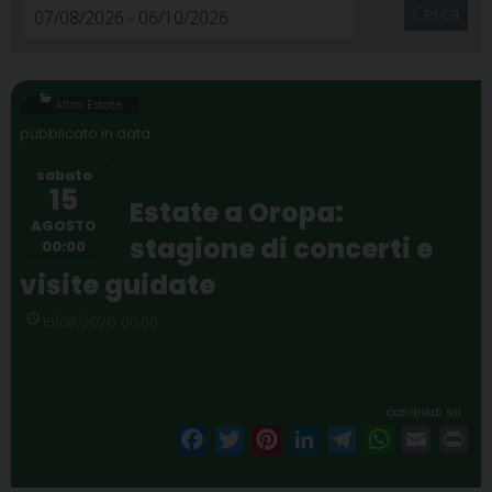
Cerca
Altro
,
Estate
sabato
15
Estate a Oropa:
AGOSTO
stagione di concerti e
00:00
visite guidate
15/08/2026 00:00
condividi su
F
T
P
L
T
W
E
P
a
w
i
i
e
h
m
r