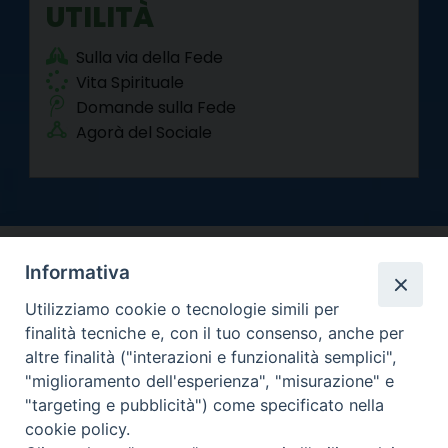
UTILITÀ
Sulla via della Fede
Vita Spirituale
Domande sulla Fede
Agorà del Sociale
Informativa
Utilizziamo cookie o tecnologie simili per
finalità tecniche e, con il tuo consenso, anche per
altre finalità ("interazioni e funzionalità semplici",
Arcidiocesi di Torino
"miglioramento dell'esperienza", "misurazione" e
Curia metropolitana
"targeting e pubblicità") come specificato nella
Via dell'Arcivescovado 12 - 10121 Torino
cookie policy.