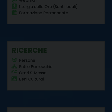
Webmail
v
Liturgia delle Ore (Santi locali)
i
Formazione Permanente
g
a
t
i
o
RICERCHE
n
Persone
Enti e Parrocchie
Orari S. Messe
Beni Culturali