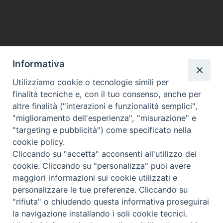
b
t
e
e
s
g
l
t
o
e
r
d
A
r
o
r
e
I
p
a
k
s
n
p
m
t
Informativa
Utilizziamo cookie o tecnologie simili per
finalità tecniche e, con il tuo consenso, anche per
altre finalità ("interazioni e funzionalità semplici",
Arcidiocesi di Torino
"miglioramento dell'esperienza", "misurazione" e
Ufficio per la Pastorale Sociale e del Lavoro
"targeting e pubblicità") come specificato nella
Via dell'Arcivescovado, 12 - 10121 TORINO
cookie policy.
tel. 011.5156355 - fax 011.5156359
Cliccando su "accetta" acconsenti all'utilizzo dei
e-mail:
lavoro@diocesi.to.it
cookie. Cliccando su "personalizza" puoi avere
maggiori informazioni sui cookie utilizzati e
personalizzare le tue preferenze. Cliccando su
"rifiuta" o chiudendo questa informativa proseguirai
la navigazione installando i soli cookie tecnici.