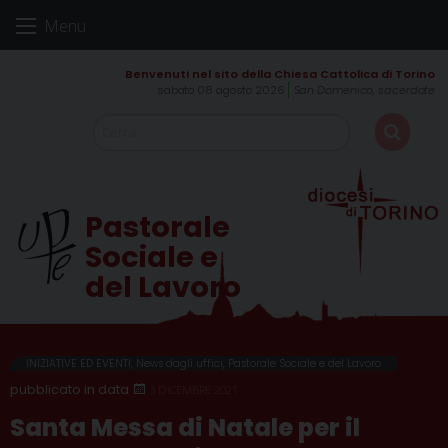
Skip
Menu
to
content
sabato 08 agosto 2026
San Domenico, sacerdote
Pastorale
Sociale e
del Lavoro
INIZIATIVE ED EVENTI
,
News dagli uffici
,
Pastorale Sociale e del Lavoro
3 DICEMBRE 2021
Santa Messa di Natale per il