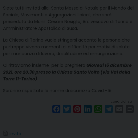
Siete tutti invitati alla Santa Messa di Natale per il Mondo del
Sociale, Movimenti e Aggregazioni Laicali, che sarà
presieduta da Mons. Cesare Nosiglia, Arcivescovo di Torino e
Amministratore Apostolico di Susa.
La Chiesa di Torino vuole stringersi acconto le persone che
purtroppo vivono momenti di difficoltà per motivi di salute,
per mancanza di lavoro, di solitudine ed emarginazione.
Ci ritroviamo insieme per la preghiera
Giovedi 16 dicembre
2021, ore 20.30 presso la Chiesa Santo Volto (via Val della
Torre 11-Torino)
Saranno rispettate le norme di sicurezza Covid -19
condividi su
F
T
P
L
W
T
E
P
a
w
i
i
h
e
m
r
c
i
n
n
a
l
a
i
e
t
t
k
t
e
i
n
invito