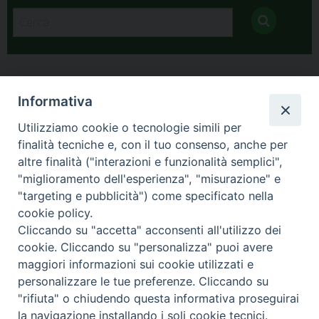
Informativa
Utilizziamo cookie o tecnologie simili per
finalità tecniche e, con il tuo consenso, anche per
altre finalità ("interazioni e funzionalità semplici",
Arcidiocesi di Torino
"miglioramento dell'esperienza", "misurazione" e
Vicariato per la Vita consacrata
"targeting e pubblicità") come specificato nella
Via dell'Arcivescovado 12 - 10121 TORINO
cookie policy.
tel. 011.5156311 - fax: 011.5156304
Cliccando su "accetta" acconsenti all'utilizzo dei
e-mail:
religiosi@diocesi.to.it
cookie. Cliccando su "personalizza" puoi avere
Orario segreteria: lunedì ore 9-12 / mercoledì ore 15-18 / venerdì
maggiori informazioni sui cookie utilizzati e
ore 9-12
personalizzare le tue preferenze. Cliccando su
"rifiuta" o chiudendo questa informativa proseguirai
la navigazione installando i soli cookie tecnici.