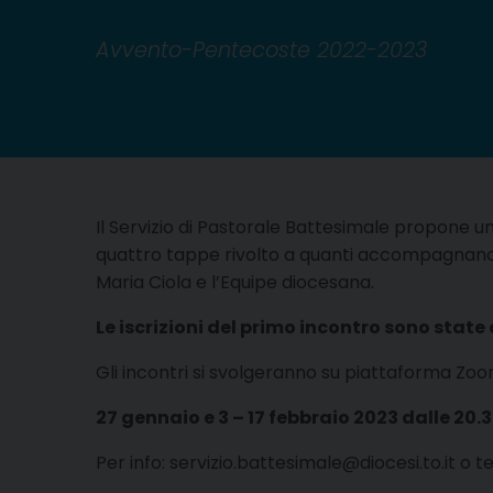
Avvento-Pentecoste 2022-2023
Il Servizio di Pastorale Battesimale propone un
quattro tappe rivolto a quanti accompagnano i g
Maria Ciola e l’Equipe diocesana.
Le iscrizioni del primo incontro sono state
Gli incontri si svolgeranno su piattaforma Zoo
27 gennaio e 3 – 17 febbraio 2023 dalle 20.30
Per info: servizio.battesimale@diocesi.to.it o 