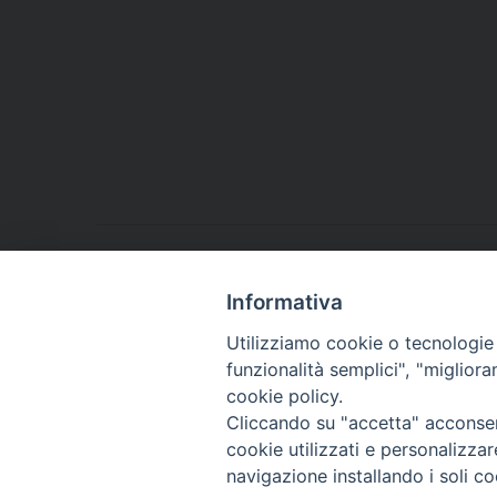
La rivoluzione della gentilezza - cartolina
Informativa
Utilizziamo cookie o tecnologie s
funzionalità semplici", "miglior
cookie policy.
Cliccando su "accetta" acconsent
Arcidiocesi di Torino
cookie utilizzati e personalizza
Servizio Pastorale Bat
navigazione installando i soli co
Via dell'Arcivescovado