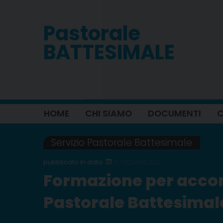
Skip
to
Pastorale
content
BATTESIMALE
HOME
CHI SIAMO
DOCUMENTI
C
Servizio Pastorale Battesimale
21 DICEMBRE 2022
Formazione per acco
Pastorale Battesimal