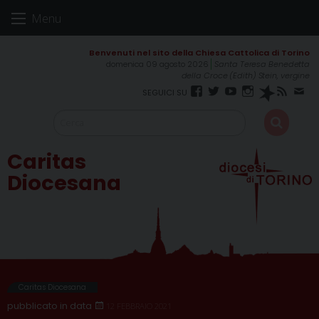
Skip
Menu
to
content
domenica 09 agosto 2026
Santa Teresa Benedetta
della Croce (Edith) Stein, vergine
Facebook
Twitter
YouTube
Instagram
Spreaker
RSS
New
Feed
Caritas
Diocesana
Caritas Diocesana
12 FEBBRAIO 2021