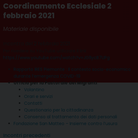
Coordinamento Ecclesiale 2
febbraio 2021
Materiale disponibile
Incontro del 2 febbraio 2021
Per rivedere su YouTube utilizzare il link
https://www.youtube.com/watch?v=JG1lycB7UPg
Rapporto IRES Piemonte : Il contesto socio-economico
durante l’emergenza COVID-19
Ufficio per la Pastorale dei Migranti
Volantino
Orari e servizi
Contatti
Questionario per la cittadinanza
Consenso al trattamento dei dati personali
Fondazione San Matteo – Insieme contro l’usura
Incontri precedenti