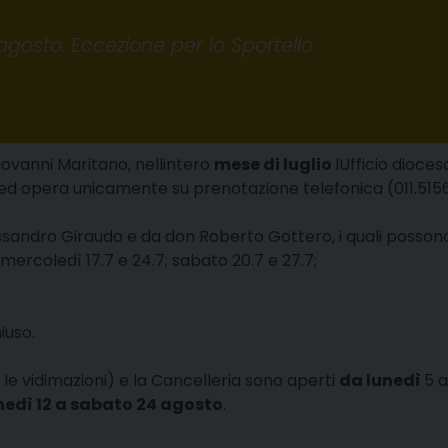
agosto. Eccezione per lo Sportello
ovanni Maritano, nellintero
mese di luglio
lUfficio dioc
ed opera unicamente su prenotazione telefonica (011.5156
andro Giraudo e da don Roberto Gottero, i quali possono
 mercoledì 17.7 e 24.7; sabato 20.7 e 27.7;
iuso.
le vidimazioni) e la Cancelleria sono aperti
da lunedì
5 a
nedì 12 a sabato 24 agosto
.