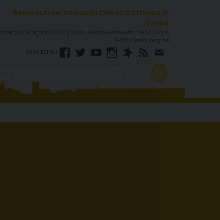
omenica 09 agosto 2026
Santa Teresa Benedetta della Croce
(Edith) Stein, vergine
Facebook
Twitter
YouTube
Instagram
Spreaker
RSS
Newsletter
FEED