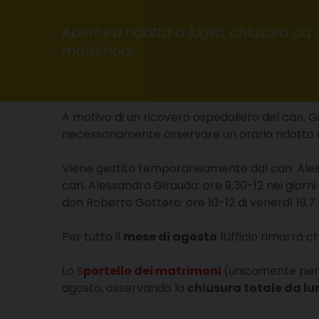
Apertura ridotta a luglio, chiusura ad 
matrimoni
A motivo di un ricovero ospedaliero del can. Gi
necessariamente osservare un orario ridotto 
Viene gestito temporaneamente dal can. Aless
can. Alessandro Giraudo: ore 9,30-12 nei giorni
don Roberto Gottero: ore 10-12 di venerdì 19.7.
Per tutto il
mese di agosto
lUfficio rimarrà ch
Lo
S
portello dei matrimoni
(unicamente per 
agosto, osservando la
chiusura totale da lu