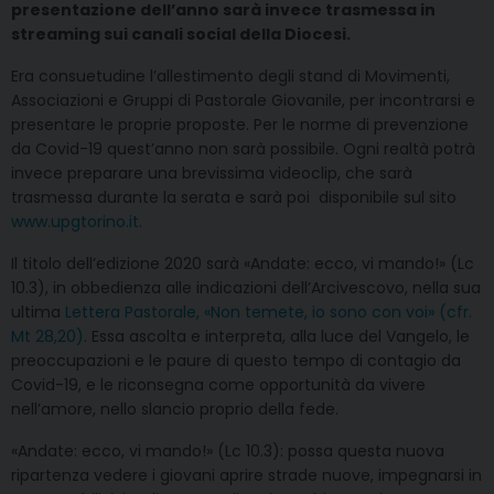
presentazione dell’anno sarà invece trasmessa in
streaming sui canali social della Diocesi.
Era consuetudine l’allestimento degli stand di Movimenti,
Associazioni e Gruppi di Pastorale Giovanile, per incontrarsi e
presentare le proprie proposte. Per le norme di prevenzione
da Covid-19 quest’anno non sarà possibile. Ogni realtà potrà
invece preparare una brevissima videoclip, che sarà
trasmessa durante la serata e sarà poi disponibile sul sito
www.upgtorino.it
.
Il titolo dell’edizione 2020 sarà «Andate: ecco, vi mando!» (Lc
10.3), in obbedienza alle indicazioni dell’Arcivescovo, nella sua
ultima
Lettera Pastorale, «Non temete, io sono con voi» (cfr.
Mt 28,20)
. Essa ascolta e interpreta, alla luce del Vangelo, le
preoccupazioni e le paure di questo tempo di contagio da
Covid-19, e le riconsegna come opportunità da vivere
nell’amore, nello slancio proprio della fede.
«Andate: ecco, vi mando!» (Lc 10.3): possa questa nuova
ripartenza vedere i giovani aprire strade nuove, impegnarsi in