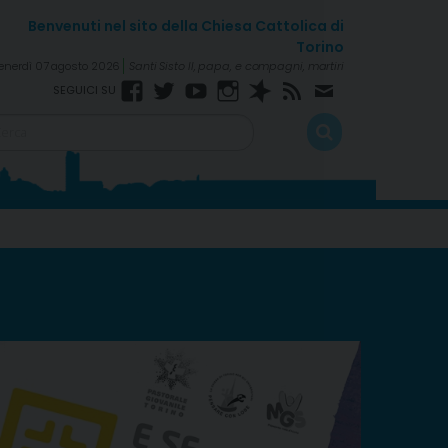
enerdì 07 agosto 2026
Santi Sisto II, papa, e compagni, martiri
Facebook
Twitter
YouTube
Instagram
Spreaker
Rss
Newsletter
Feed