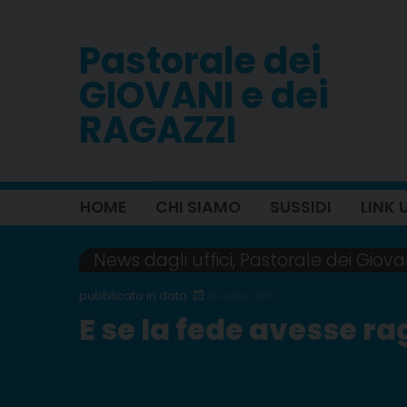
Skip
to
Pastorale dei
content
GIOVANI e dei
RAGAZZI
HOME
CHI SIAMO
SUSSIDI
LINK U
News dagli uffici
,
Pastorale dei Giova
26 APRILE 2018
E se la fede avesse r