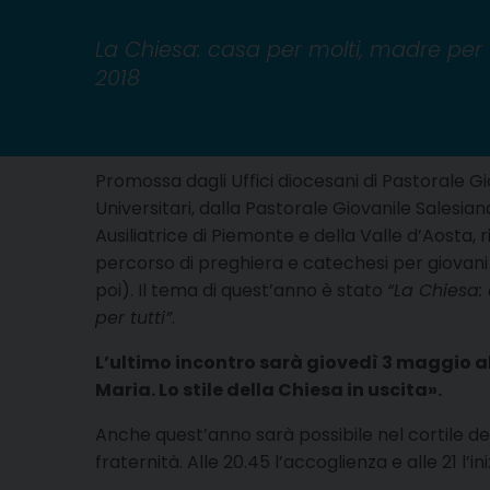
La Chiesa: casa per molti, madre per 
2018
Promossa dagli Uffici diocesani di Pastorale Gi
Universitari, dalla Pastorale Giovanile Salesiana
Ausiliatrice di Piemonte e della Valle d’Aosta, 
percorso di preghiera e catechesi per giovani 
poi). Il tema di quest’anno è stato
“La Chiesa:
per tutti”
.
L’ultimo incontro sarà giovedì 3 maggio alle 
Maria. Lo stile della Chiesa in uscita».
Anche quest’anno sarà possibile nel cortile della
fraternità. Alle 20.45 l’accoglienza e alle 21 l’in