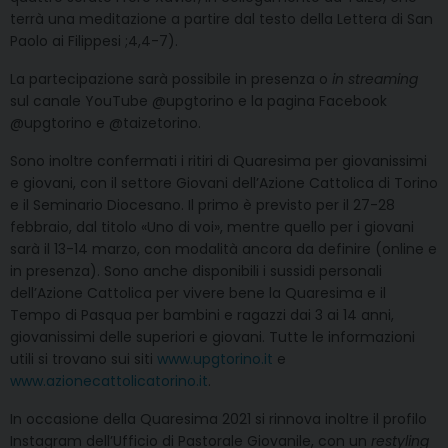
terrà una meditazione a partire dal testo della Lettera di San
Paolo ai Filippesi ;4,4-7).
La partecipazione sarà possibile in presenza o
in streaming
sul canale YouTube @upgtorino e la pagina Facebook
@upgtorino e @taizetorino.
Sono inoltre confermati i ritiri di Quaresima per giovanissimi
e giovani, con il settore Giovani dell’Azione Cattolica di Torino
e il Seminario Diocesano. Il primo è previsto per il 27-28
febbraio, dal titolo «Uno di voi», mentre quello per i giovani
sarà il 13-14 marzo, con modalità ancora da definire (online e
in presenza). Sono anche disponibili i sussidi personali
dell’Azione Cattolica per vivere bene la Quaresima e il
Tempo di Pasqua per bambini e ragazzi dai 3 ai 14 anni,
giovanissimi delle superiori e giovani. Tutte le informazioni
utili si trovano sui siti
www.upgtorino.it
e
www.azionecattolicatorino.it
.
In occasione della Quaresima 2021 si rinnova inoltre il profilo
Instagram dell’Ufficio di Pastorale Giovanile, con un
restyling