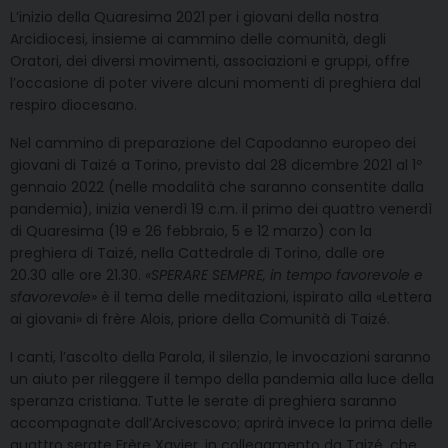
L’inizio della Quaresima 2021 per i giovani della nostra
Arcidiocesi, insieme ai cammino delle comunità, degli
Oratori, dei diversi movimenti, associazioni e gruppi, offre
l’occasione di poter vivere alcuni momenti di preghiera dal
respiro diocesano.
Nel cammino di preparazione del Capodanno europeo dei
giovani di Taizé a Torino, previsto dal 28 dicembre 2021 al 1º
gennaio 2022 (nelle modalità che saranno consentite dalla
pandemia), inizia venerdì 19 c.m. il primo dei quattro venerdì
di Quaresima (19 e 26 febbraio, 5 e 12 marzo) con la
preghiera di Taizé, nella Cattedrale di Torino, dalle ore
20.30 alle ore 21.30.
«SPERARE SEMPRE, in tempo favorevole e
sfavorevole»
è il tema delle meditazioni, ispirato alla «Lettera
ai giovani» di frère Alois, priore della Comunità di Taizé.
I canti, l’ascolto della Parola, il silenzio, le invocazioni saranno
un aiuto per rileggere il tempo della pandemia alla luce della
speranza cristiana. Tutte le serate di preghiera saranno
accompagnate dall’Arcivescovo; aprirà invece la prima delle
quattro serate Frère Xavier, in collegamento da Taizé, che