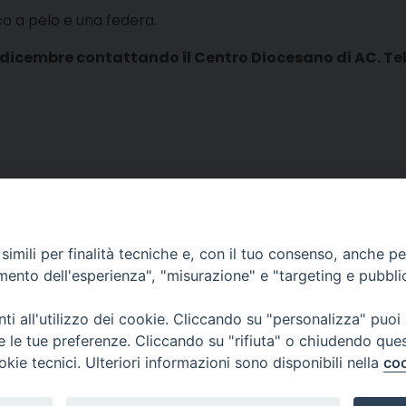
cco a pelo e una federa.
9 dicembre contattando il Centro Diocesano di AC. Tel
t
imili per finalità tecniche e, con il tuo consenso, anche per 
amento dell'esperienza", "misurazione" e "targeting e pubbli
i all'utilizzo dei cookie. Cliccando su "personalizza" puoi
re le tue preferenze. Cliccando su "rifiuta" o chiudendo que
e dei Giovani e dei Ragazzi
okie tecnici. Ulteriori informazioni sono disponibili nella
coo
 12 - 10121 TORINO
11 5156 339
i.to.it