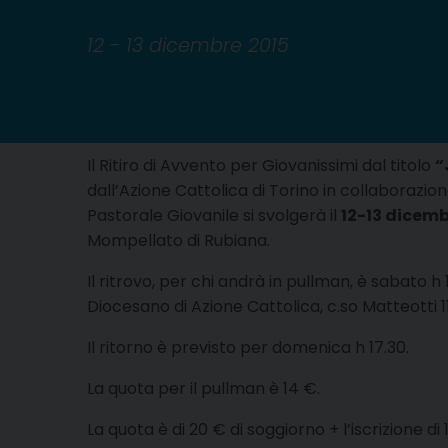
12 - 13 dicembre 2015
Il Ritiro di Avvento per Giovanissimi dal titolo
“
dall’Azione Cattolica di Torino in collaborazione
Pastorale Giovanile si svolgerà il
12-13 dicem
Mompellato di Rubiana.
Il ritrovo, per chi andrà in pullman, è sabato h
Diocesano di Azione Cattolica, c.so Matteotti 11
Il ritorno è previsto per domenica h 17.30.
La quota per il pullman è 14 €.
La quota è di 20 € di soggiorno + l’iscrizione 