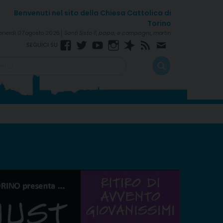
enerdì 07 agosto 2026
Santi Sisto II, papa, e compagni, martiri
Facebook
Twitter
YouTube
Instagram
Spreaker
Rss
Newsletter
Feed