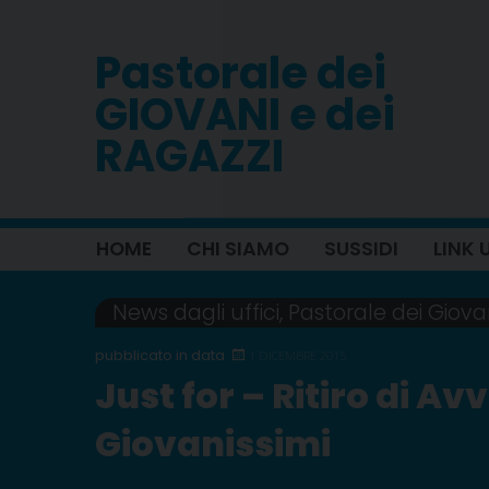
Skip
to
Pastorale dei
content
GIOVANI e dei
RAGAZZI
HOME
CHI SIAMO
SUSSIDI
LINK U
News dagli uffici
,
Pastorale dei Giova
1 DICEMBRE 2015
Just for – Ritiro di Av
Giovanissimi