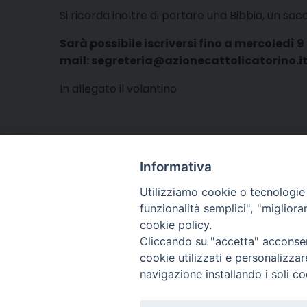
Si ricorda inoltre di portare una Bibbia, un sa
Sarà possibile iscriversi fino a mercoledì 
mail: segreteria@azionecattolicatorino.i
In allegato il volantino
Informativa
Utilizziamo cookie o tecnologie s
funzionalità semplici", "miglior
cookie policy.
Cliccando su "accetta" acconsent
Arcidiocesi di Torino
cookie utilizzati e personalizza
Ufficio per la Pastoral
navigazione installando i soli co
Via dell'Arcivescovado
el. 011 5156 342 - fax 0
e-mail:
giovani@dioces