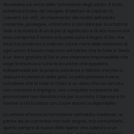
diocesana sul tema della formazione degli adulti». Il titolo
richiama il brano del Vangelo di Matteo al capitolo 13
(versetti 44-46): «in riferimento alla realtà dell’adulto
credente», prosegue, «chiamato a non dare per scontata la
fede e la ricerca di un di più di significato e di vita nuova che
essa comporta. Il tesoro e la perla sono il Regno di Dio che
Gesù ha predicato e indicato come meta della esistenza di
ogni uomo. Il tesoro nascosto sottolinea che la fede in Gesù
è un dono gratuito di Dio e una chiamata imprevedibile che
esige la rinuncia a tutte le sicurezze che appaiono
indispensabili per la propria esistenza e felicità, ma che ci
assicura la pienezza della gioia. La perla preziosa invece
sottolinea che la fede in Cristo è un dono che va cercato
con costanza e impegno, una conquista incessante da
promuovere non dandola mai per scontata. Il Signore si fa
trovare a chi lo cerca con cuore sincero e disponibile».
La Lettera affronta la formazione dell’adulto credente, «a
partire da un cammino non solo singolo, ma comunitario,
aperto sempre al nuovo dello Spirito che sollecita a un