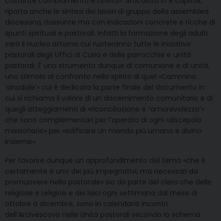
costante cambiamento e novità». Articolata in 8 capitoli,
riporta anche le sintesi dei lavori di gruppo della assemblea
diocesana, riassunte ma con indicazioni concrete e ricche di
spunti spirituali e pastorali. Infatti la formazione degli adulti
sarà il nucleo attorno cui ruoteranno tutte le iniziative
pastorali degli Uffici di Curia e delle parrocchie e unità
pastorali. È uno strumento dunque di comunione e di unità,
uno stimolo al confronto nello spirito di quel «Cammino
‘sinodale’» cui è dedicata la parte finale del documento in
cui si richiama il valore di un discernimento comunitario e di
quegli atteggiamenti di «riconciliazione e “amorevolezza”»
che sono complementari per l’operato di ogni «discepolo
missionario» per «edificare un mondo più umano e divino
insieme».
Per favorire dunque un approfondimento del tema «che è
certamente è uno dei più impegnativi, ma necessari da
promuovere nella pastorale» sia da parte del clero che delle
religiose e religiosi e dei laici ogni settimana dal mese di
ottobre a dicembre, sono in calendario incontri
dell’Arcivescovo nelle Unità pastorali secondo lo schema