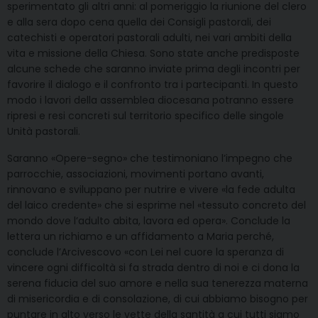
sperimentato gli altri anni: al pomeriggio la riunione del clero
e alla sera dopo cena quella dei Consigli pastorali, dei
catechisti e operatori pastorali adulti, nei vari ambiti della
vita e missione della Chiesa. Sono state anche predisposte
alcune schede che saranno inviate prima degli incontri per
favorire il dialogo e il confronto tra i partecipanti. In questo
modo i lavori della assemblea diocesana potranno essere
ripresi e resi concreti sul territorio specifico delle singole
Unità pastorali.
Saranno «Opere-segno» che testimoniano l’impegno che
parrocchie, associazioni, movimenti portano avanti,
rinnovano e sviluppano per nutrire e vivere «la fede adulta
del laico credente» che si esprime nel «tessuto concreto del
mondo dove l’adulto abita, lavora ed opera». Conclude la
lettera un richiamo e un affidamento a Maria perché,
conclude l’Arcivescovo «con Lei nel cuore la speranza di
vincere ogni difficoltà si fa strada dentro di noi e ci dona la
serena fiducia del suo amore e nella sua tenerezza materna
di misericordia e di consolazione, di cui abbiamo bisogno per
puntare in alto verso le vette della santità a cui tutti siamo