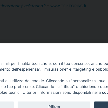
inoratorio@csi-torino.it
–
www.CSI-TORINO.it
imili per finalità tecniche e, con il tuo consenso, anche per 
amento dell'esperienza", "misurazione" e "targeting e pubbli
i all'utilizzo dei cookie. Cliccando su "personalizza" puoi
re le tue preferenze. Cliccando su "rifiuta" o chiudendo que
e dei Giovani e dei Ragazzi
okie tecnici. Ulteriori informazioni sono disponibili nella
coo
 12 - 10121 TORINO
11 5156 339
i.to.it
Rifiuta