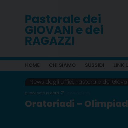
Skip
to
Pastorale dei
content
GIOVANI e dei
RAGAZZI
HOME
CHI SIAMO
SUSSIDI
LINK U
News dagli uffici
,
Pastorale dei Giova
19 MAGGIO 2015
Oratoriadi – Olimpiadi