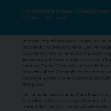
Inaugurazione e gare di atletica saba
3 luglio le altre prove
Sono dedicate al beato Pier Giorgio Frassati le
lanciate dall’Arcivescovo Mons. Cesare Nosigli
sport del Comune di Torino, Stefano Gallo, orga
diocesani per la Pastorale Giovanile, per lo Spo
Italiano di Torino, l’Azione Cattolica di Torino e 
comincia sabato 23 maggio con la cerimonia d
Nebiolo» e le gare di atletica, poi tra il 29 giugno
altre prove.
«Nell’anno del bicentenario di don Bosco non 
comunità». In Oratorio «i ragazzi imparano a star
Frassati, di cui ricorre il venticinquesimo della