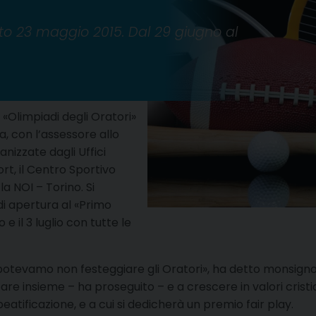
to 23 maggio 2015. Dal 29 giugno al
 «Olimpiadi degli Oratori»
a, con l’assessore allo
nizzate dagli Uffici
rt, il Centro Sportivo
la NOI – Torino. Si
i apertura al «Primo
 e il 3 luglio con tutte le
potevamo non festeggiare gli Oratori», ha detto monsignor 
e insieme – ha proseguito – e a crescere in valori cristiani,
 beatificazione, e a cui si dedicherà un premio fair play.