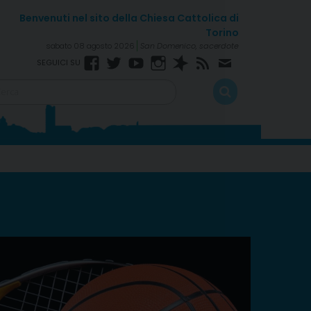
sabato 08 agosto 2026
San Domenico, sacerdote
Facebook
Twitter
YouTube
Instagram
Spreaker
Rss
Newsletter
Feed