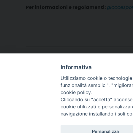
Per informazioni e regolamenti:
giocoesport
VOLANTINO
Informativa
Utilizziamo cookie o tecnologie s
funzionalità semplici", "miglior
cookie policy.
Cliccando su "accetta" acconsent
Arcidiocesi di Torino
cookie utilizzati e personalizza
Ufficio per la Pastoral
navigazione installando i soli co
Via dell'Arcivescovado
el. 011 5156 342 - fax 0
e-mail:
giovani@dioces
Personalizza