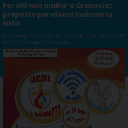
Per chi non andra’ a Cracovia:
proposte per vivere insieme la
GMG
Dal 24 luglio al 7 agosto 2016 i giovani dai 18 ai 30
anni al Cottolengo di Torino