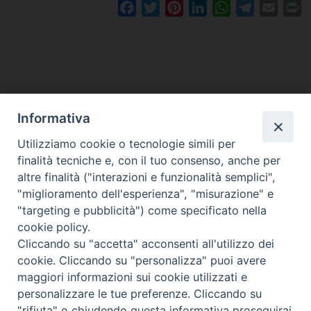
F
T
P
L
W
T
E
P
a
w
i
i
h
e
m
r
c
i
n
n
a
l
a
i
e
t
t
k
t
e
i
n
b
t
e
e
s
g
l
t
o
e
r
d
A
r
o
r
e
I
p
a
Informativa
k
s
n
p
m
Utilizziamo cookie o tecnologie simili per
t
finalità tecniche e, con il tuo consenso, anche per
altre finalità ("interazioni e funzionalità semplici",
Arcidiocesi di Torino
"miglioramento dell'esperienza", "misurazione" e
Ufficio per la Pastorale dei Giovani e dei Ragazzi
"targeting e pubblicità") come specificato nella
Via dell'Arcivescovado 12 - 10121 TORINO
cookie policy.
el. 011 5156 342 - fax 011 5156 339
Cliccando su "accetta" acconsenti all'utilizzo dei
e-mail:
giovani@diocesi.to.it
cookie. Cliccando su "personalizza" puoi avere
maggiori informazioni sui cookie utilizzati e
personalizzare le tue preferenze. Cliccando su
"rifiuta" o chiudendo questa informativa proseguirai