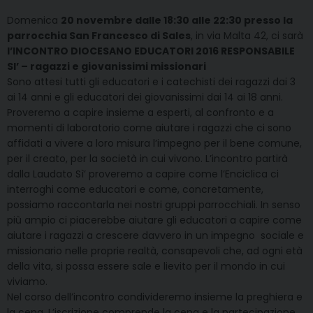
Domenica
20 novembre dalle 18:30 alle 22:30 presso la
parrocchia San Francesco di Sales
, in via Malta 42, ci sarà
l’INCONTRO DIOCESANO EDUCATORI 2016 RESPONSABILE
SI’ – ragazzi e giovanissimi missionari
Sono attesi tutti gli educatori e i catechisti dei ragazzi dai 3
ai 14 anni e gli educatori dei giovanissimi dai 14 ai 18 anni.
Proveremo a capire insieme a esperti, al confronto e a
momenti di laboratorio come aiutare i ragazzi che ci sono
affidati a vivere a loro misura l’impegno per il bene comune,
per il creato, per la società in cui vivono. L’incontro partirà
dalla Laudato Sì’ proveremo a capire come l’Enciclica ci
interroghi come educatori e come, concretamente,
possiamo raccontarla nei nostri gruppi parrocchiali. In senso
più ampio ci piacerebbe aiutare gli educatori a capire come
aiutare i ragazzi a crescere davvero in un impegno sociale e
missionario nelle proprie realtà, consapevoli che, ad ogni età
della vita, si possa essere sale e lievito per il mondo in cui
viviamo.
Nel corso dell’incontro condivideremo insieme la preghiera e
la cena. L’iscrizione comprende la cena e la partecipazione