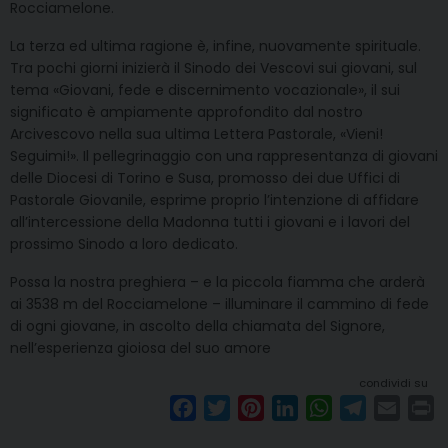
Rocciamelone.
La terza ed ultima ragione è, infine, nuovamente spirituale.
Tra pochi giorni inizierà il Sinodo dei Vescovi sui giovani, sul
tema «Giovani, fede e discernimento vocazionale», il sui
significato è ampiamente approfondito dal nostro
Arcivescovo nella sua ultima Lettera Pastorale, «Vieni!
Seguimi!». Il pellegrinaggio con una rappresentanza di giovani
delle Diocesi di Torino e Susa, promosso dei due Uffici di
Pastorale Giovanile, esprime proprio l’intenzione di affidare
all’intercessione della Madonna tutti i giovani e i lavori del
prossimo Sinodo a loro dedicato.
Possa la nostra preghiera – e la piccola fiamma che arderà
ai 3538 m del Rocciamelone – illuminare il cammino di fede
di ogni giovane, in ascolto della chiamata del Signore,
nell’esperienza gioiosa del suo amore
condividi su
F
T
P
L
W
T
E
P
a
w
i
i
h
e
m
r