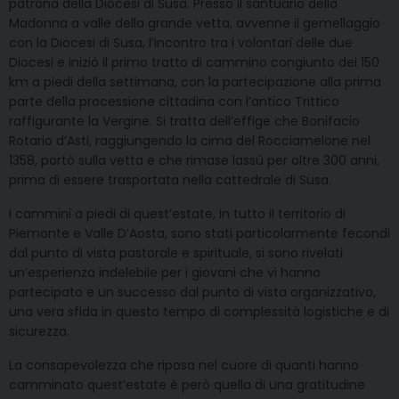
patrona della Diocesi di Susa. Presso il santuario della
Madonna a valle della grande vetta, avvenne il gemellaggio
con la Diocesi di Susa, l’incontro tra i volontari delle due
Diocesi e iniziò il primo tratto di cammino congiunto dei 150
km a piedi della settimana, con la partecipazione alla prima
parte della processione cittadina con l’antico Trittico
raffigurante la Vergine. Si tratta dell’effige che Bonifacio
Rotario d’Asti, raggiungendo la cima del Rocciamelone nel
1358, portò sulla vetta e che rimase lassù per oltre 300 anni,
prima di essere trasportata nella cattedrale di Susa.
I cammini a piedi di quest’estate, in tutto il territorio di
Piemonte e Valle D’Aosta, sono stati particolarmente fecondi
dal punto di vista pastorale e spirituale, si sono rivelati
un’esperienza indelebile per i giovani che vi hanno
partecipato e un successo dal punto di vista organizzativo,
una vera sfida in questo tempo di complessità logistiche e di
sicurezza.
La consapevolezza che riposa nel cuore di quanti hanno
camminato quest’estate è però quella di una gratitudine