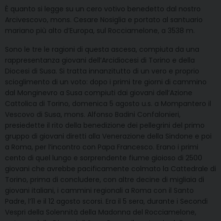
È quanto si legge su un cero votivo benedetto dal nostro
Arcivescovo, mons. Cesare Nosiglia e portato al santuario
mariano più alto d’Europa, sul Rocciamelone, a 3538 m.
Sono le tre le ragioni di questa ascesa, compiuta da una
rappresentanza giovani dell’Arcidiocesi di Torino e della
Diocesi di Susa. Si tratta innanzitutto di un vero e proprio
scioglimento di un voto: dopo i primi tre giorni di cammino
dal Monginevro a Susa compiuti dai giovani dell’Azione
Cattolica di Torino, domenica 5 agosto u.s. a Mompantero il
Vescovo di Susa, mons. Alfonso Badini Confalonieri,
presiedette il rito della benedizione dei pellegrini del primo
gruppo di giovani diretti alla Venerazione della Sindone e poi
a Roma, per l’incontro con Papa Francesco. Erano i primi
cento di quel lungo e sorprendente fiume gioioso di 2500
giovani che avrebbe pacificamente colmato la Cattedrale di
Torino, prima di concludere, con altre decine di migliaia di
giovani italiani, i cammini regionali a Roma con il Santo
Padre, l’11 e il 12 agosto scorsi. Era il 5 sera, durante i Secondi
Vespri della Solennità della Madonna del Rocciamelone,