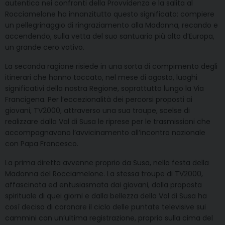
autentica nei confronti della Provvidenza e la salita al
Rocciamelone ha innanzitutto questo significato: compiere
un pellegrinaggio di ringraziamento alla Madonna, recando e
accendendo, sulla vetta del suo santuario più alto d’Europa,
un grande cero votivo.
La seconda ragione risiede in una sorta di compimento degli
itinerari che hanno toccato, nel mese di agosto, luoghi
significativi della nostra Regione, soprattutto lungo la Via
Francigena. Per l’eccezionalità dei percorsi proposti ai
giovani, TV2000, attraverso una sua troupe, scelse di
realizzare dalla Val di Susa le riprese per le trasmissioni che
accompagnavano l’avvicinamento all’incontro nazionale
con Papa Francesco.
La prima diretta avvenne proprio da Susa, nella festa della
Madonna del Rocciamelone. La stessa troupe di TV2000,
affascinata ed entusiasmata dai giovani, dalla proposta
spirituale di quei giorni e dalla bellezza della Val di Susa ha
così deciso di coronare il ciclo delle puntate televisive sui
cammini con un’ultima registrazione, proprio sulla cima del