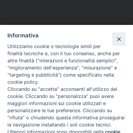
c
i
n
n
a
l
a
i
e
t
t
k
t
e
i
n
b
t
e
e
s
g
l
t
o
e
r
d
A
r
o
r
e
I
p
a
Informativa
k
s
n
p
m
Utilizziamo cookie o tecnologie simili per
t
finalità tecniche e, con il tuo consenso, anche per
altre finalità ("interazioni e funzionalità semplici",
Arcidiocesi di Torino
"miglioramento dell'esperienza", "misurazione" e
Ufficio per la Pastorale dei Giovani e dei Ragazzi
"targeting e pubblicità") come specificato nella
Via dell'Arcivescovado 12 - 10121 TORINO
cookie policy.
el. 011 5156 342 - fax 011 5156 339
Cliccando su "accetta" acconsenti all'utilizzo dei
e-mail:
giovani@diocesi.to.it
cookie. Cliccando su "personalizza" puoi avere
maggiori informazioni sui cookie utilizzati e
personalizzare le tue preferenze. Cliccando su
"rifiuta" o chiudendo questa informativa proseguirai
la navigazione installando i soli cookie tecnici.
Ulteriori informazioni sono disponibili nella
cookie