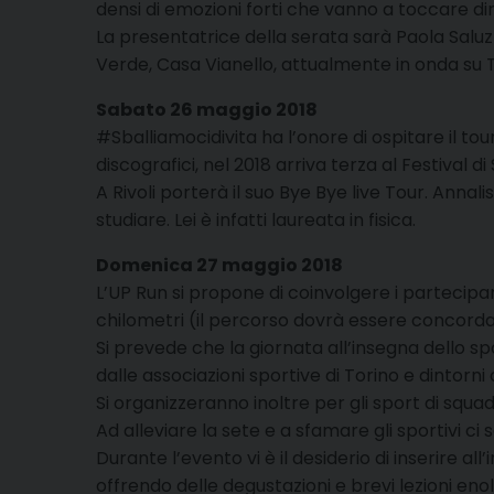
densi di emozioni forti che vanno a toccare d
La presentatrice della serata sarà Paola Salu
Verde, Casa Vianello, attualmente in onda su 
Sabato 26 maggio 2018
#Sballiamocidivita ha l’onore di ospitare il tou
discografici, nel 2018 arriva terza al Festival d
A Rivoli porterà il suo Bye Bye live Tour. Annal
studiare. Lei è infatti laureata in fisica.
Domenica 27 maggio 2018
L’UP Run si propone di coinvolgere i partecipan
chilometri (il percorso dovrà essere concorda
Si prevede che la giornata all’insegna dello spo
dalle associazioni sportive di Torino e dintorni 
Si organizzeranno inoltre per gli sport di squad
Ad alleviare la sete e a sfamare gli sportivi ci
Durante l’evento vi è il desiderio di inserire 
offrendo delle degustazioni e brevi lezioni eno