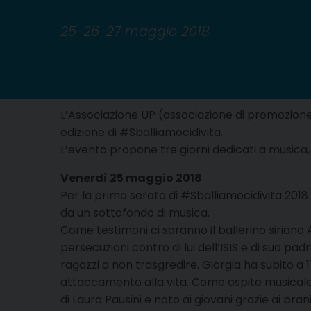
25-26-27 maggio 2018
L’Associazione UP (associazione di promozione UP
edizione di #Sballiamocidivita.
L’evento propone tre giorni dedicati a musica, 
Venerdì 25 maggio 2018
Per la prima serata di #Sballiamocidivita 2018 
da un sottofondo di musica.
Come testimoni ci saranno il ballerino sirian
persecuzioni contro di lui dell’ISIS e di suo p
ragazzi a non trasgredire. Giorgia ha subito a 
attaccamento alla vita. Come ospite musicale d
di Laura Pausini e noto ai giovani grazie ai bran