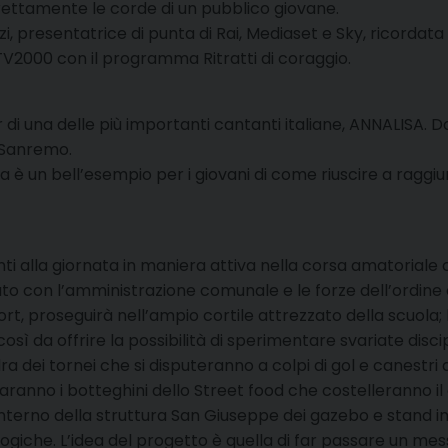
irettamente le corde di un pubblico giovane.
zzi, presentatrice di punta di Rai, Mediaset e Sky, ricor
TV2000 con il programma Ritratti di coraggio.
r di una delle più importanti cantanti italiane, ANNALISA. 
i Sanremo.
isa è un bell’esempio per i giovani di come riuscire a ragg
ti alla giornata in maniera attiva nella corsa amatoriale c
to con l’amministrazione comunale e le forze dell’ordine 
rt, proseguirà nell’ampio cortile attrezzato della scuola; l
così da offrire la possibilità di sperimentare svariate disci
ra dei tornei che si disputeranno a colpi di gol e canestri a
 saranno i botteghini dello Street food che costelleranno il 
all’interno della struttura San Giuseppe dei gazebo e stan
logiche. L’idea del progetto è quella di far passare un mess