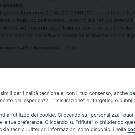
 quantità.
nti parallelamente il BIT MUSIC CONTEST, un contest di Ba
ella logistica dell’evento. L’evento si è tenuto presso il 
 di oltre 40 band da tutta Italia. La prima serata ha visto 
è stato a scopo benefico a favore della ricerca contro il 
suonare a #Sballiamocidivita 2018.
imili per finalità tecniche e, con il tuo consenso, anche per 
amento dell'esperienza", "misurazione" e "targeting e pubbli
i all'utilizzo dei cookie. Cliccando su "personalizza" puoi
re le tue preferenze. Cliccando su "rifiuta" o chiudendo que
e dei Giovani e dei Ragazzi
okie tecnici. Ulteriori informazioni sono disponibili nella
coo
 12 - 10121 TORINO