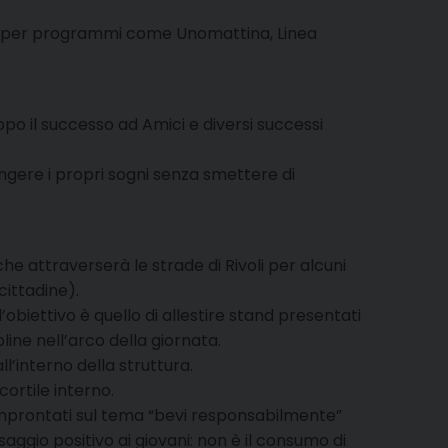
data per programmi come Unomattina, Linea
Dopo il successo ad Amici e diversi successi
iungere i propri sogni senza smettere di
he attraverserà le strade di Rivoli per alcuni
cittadine).
’obiettivo è quello di allestire stand presentati
pline nell’arco della giornata.
ll’interno della struttura.
cortile interno.
d improntati sul tema “bevi responsabilmente”
aggio positivo ai giovani: non è il consumo di