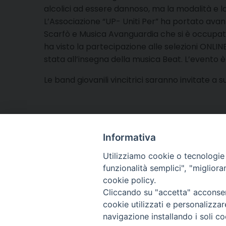
alcolici ad essere dannoso, ma la modalità e la
L’Associazione “UP- Uniti Per” ha portato ava
Scarfò e Musica Avanguardia che si è occupata d
ha visto la partecipazione alle selezioni ONLINE
stata all’insegna della musica Beat. L’evento 
Le band giovanili vincitrici saranno invitate a 
Informativa
Utilizziamo cookie o tecnologie s
funzionalità semplici", "miglior
cookie policy.
Cliccando su "accetta" acconsent
Arcidiocesi di Torino
cookie utilizzati e personalizza
Ufficio per la Pastoral
navigazione installando i soli co
Via dell'Arcivescovado