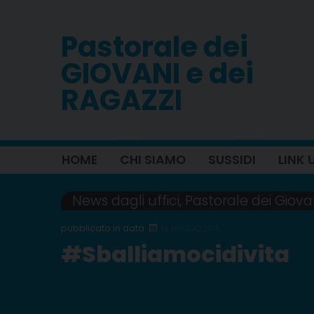
Skip
to
Pastorale dei
content
GIOVANI e dei
RAGAZZI
HOME
CHI SIAMO
SUSSIDI
LINK U
News dagli uffici
,
Pastorale dei Giova
18 MAGGIO 2018
#Sballiamocidivita