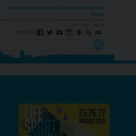
omenica 09 agosto 2026
Santa Teresa Benedetta della Croce
(Edith) Stein, vergine
Facebook
Twitter
YouTube
Instagram
Spreaker
Rss
Newsletter
Feed