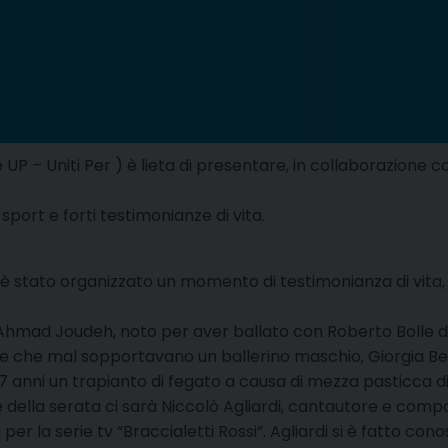
 – Uniti Per ) è lieta di presentare, in collaborazione con 
sport e forti testimonianze di vita.
è stato organizzato un momento di testimonianza di vita, i
o Ahmad Joudeh, noto per aver ballato con Roberto Bolle d
adre che mal sopportavano un ballerino maschio, Giorgia Ben
17 anni un trapianto di fegato a causa di mezza pasticca di
ella serata ci sarà Niccolò Agliardi, cantautore e compos
i per la serie tv “Braccialetti Rossi”. Agliardi si è fatto c