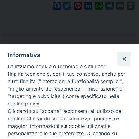
F
T
P
L
W
T
E
P
a
w
i
i
h
e
m
r
c
i
n
n
a
l
a
i
e
t
t
k
t
e
i
n
b
t
e
e
s
g
l
t
o
e
r
d
A
r
o
r
e
I
p
a
Informativa
k
s
n
p
m
Utilizziamo cookie o tecnologie simili per
t
finalità tecniche e, con il tuo consenso, anche per
altre finalità ("interazioni e funzionalità semplici",
Arcidiocesi di Torino
"miglioramento dell'esperienza", "misurazione" e
Ufficio per la Pastorale dei Giovani e dei Ragazzi
"targeting e pubblicità") come specificato nella
Via dell'Arcivescovado 12 - 10121 TORINO
cookie policy.
el. 011 5156 342 - fax 011 5156 339
Cliccando su "accetta" acconsenti all'utilizzo dei
e-mail:
giovani@diocesi.to.it
cookie. Cliccando su "personalizza" puoi avere
maggiori informazioni sui cookie utilizzati e
personalizzare le tue preferenze. Cliccando su