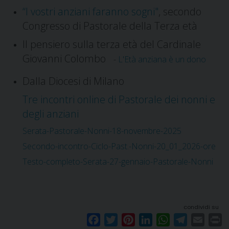
“I vostri anziani faranno sogni"
, secondo
Congresso di Pastorale della Terza età
Il pensiero sulla terza età del Cardinale
Giovanni Colombo
-
L'Età anziana è un dono
Dalla Diocesi di Milano
Tre incontri online di Pastorale dei nonni e
degli anziani
Serata-Pastorale-Nonni-18-novembre-2025
Secondo-incontro-Ciclo-Past.-Nonni-20_01_2026-ore
Testo-completo-Serata-27-gennaio-Pastorale-Nonni
condividi su
F
T
P
L
W
T
E
P