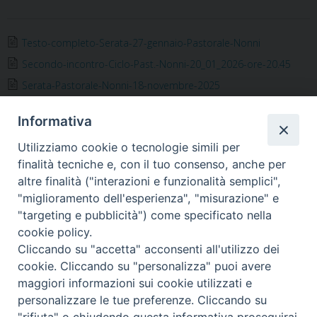
a
w
i
i
h
e
m
r
c
i
n
n
a
l
a
i
e
t
t
k
t
e
i
n
Testo-completo-Serata-27-gennaio-Pastorale-Nonni
b
t
e
e
s
g
l
t
Secondo-incontro-Ciclo-Past.-Nonni-20_01_2026-ore-20.45
o
e
r
d
A
r
Serata-Pastorale-Nonni-18-novembre-2025
o
r
e
I
p
a
k
s
n
p
m
Informativa
t
Utilizziamo cookie o tecnologie simili per
finalità tecniche e, con il tuo consenso, anche per
altre finalità ("interazioni e funzionalità semplici",
Arcidiocesi di Torino
"miglioramento dell'esperienza", "misurazione" e
Settore per la Pastorale degli Anziani e Pensionati
"targeting e pubblicità") come specificato nella
Via dell'Arcivescovado 12 - 10121 TORINO
cookie policy.
tel. 011.5156327 - fax 011.5156339
Cliccando su "accetta" acconsenti all'utilizzo dei
e-mail:
anziani@diocesi.to.it
cookie. Cliccando su "personalizza" puoi avere
maggiori informazioni sui cookie utilizzati e
personalizzare le tue preferenze. Cliccando su