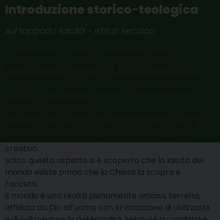
Introduzione storico-teologica
sul rapporto laicità - istituti secolari
Ultimamente si è sentita l’esigenza di fondare
teologicamente il senso della LAICITA’ del MONDO per
distinguerla dal LAICISMO che orienta a costruire la
città dell’uomo a prescindere da ogni riferimento a
Dio e ai valori della fede.
Si è pensato di ricuperare il senso della laicità della
creazione quale emerge dalle prime pagine della
Bibbia e sgorga da una lettura cristiana dell’atto
creativo.
Sotto questo aspetto si è scoperto che la laicità del
mondo esiste prima che la Chiesa la scopra e
l’accetti.
Il mondo è una realtà pienamente umana, terrena,
affidata da Dio all’uomo con la vocazione di utilizzarla
e di svilupparne le potenzialità, seppure a condizione