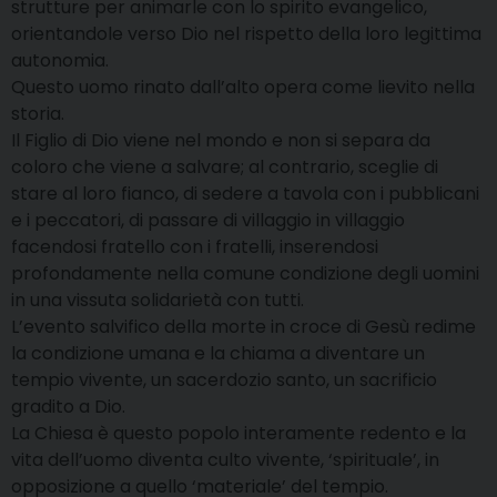
strutture per animarle con lo spirito evangelico,
orientandole verso Dio nel rispetto della loro legittima
autonomia.
Questo uomo rinato dall’alto opera come lievito nella
storia.
Il Figlio di Dio viene nel mondo e non si separa da
coloro che viene a salvare; al contrario, sceglie di
stare al loro fianco, di sedere a tavola con i pubblicani
e i peccatori, di passare di villaggio in villaggio
facendosi fratello con i fratelli, inserendosi
profondamente nella comune condizione degli uomini
in una vissuta solidarietà con tutti.
L’evento salvifico della morte in croce di Gesù redime
la condizione umana e la chiama a diventare un
tempio vivente, un sacerdozio santo, un sacrificio
gradito a Dio.
La Chiesa è questo popolo interamente redento e la
vita dell’uomo diventa culto vivente, ‘spirituale’, in
opposizione a quello ‘materiale’ del tempio.