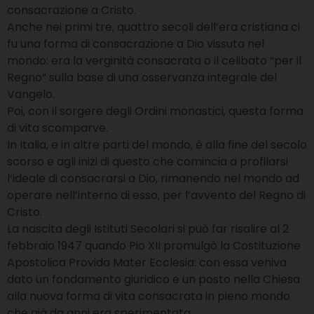
consacrazione a Cristo.
Anche nei primi tre, quattro secoli dell’era cristiana ci
fu una forma di consacrazione a Dio vissuta nel
mondo: era la verginità consacrata o il celibato “per il
Regno” sulla base di una osservanza integrale del
Vangelo.
Poi, con il sorgere degli Ordini monastici, questa forma
di vita scomparve.
In Italia, e in altre parti del mondo, è alla fine del secolo
scorso e agli inizi di questo che comincia a profilarsi
l’ideale di consacrarsi a Dio, rimanendo nel mondo ad
operare nell’interno di esso, per l’avvento del Regno di
Cristo.
La nascita degli Istituti Secolari si può far risalire al 2
febbraio 1947 quando Pio XII promulgò la Costituzione
Apostolica Provida Mater Ecclesia: con essa veniva
dato un fondamento giuridico e un posto nella Chiesa
alla nuova forma di vita consacrata in pieno mondo
che già da anni era sperimentata.