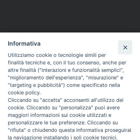
a
w
i
i
h
e
m
r
c
i
n
n
a
l
a
i
e
t
t
k
t
e
i
n
b
t
e
e
s
g
l
t
o
e
r
d
A
r
o
r
e
I
p
a
Informativa
k
s
n
p
m
Utilizziamo cookie o tecnologie simili per
t
finalità tecniche e, con il tuo consenso, anche per
altre finalità ("interazioni e funzionalità semplici",
Arcidiocesi di Torino
"miglioramento dell'esperienza", "misurazione" e
Vicariato per la Vita consacrata
"targeting e pubblicità") come specificato nella
Via dell'Arcivescovado 12 - 10121 TORINO
cookie policy.
tel. 011.5156311 - fax: 011.5156304
Cliccando su "accetta" acconsenti all'utilizzo dei
e-mail:
religiosi@diocesi.to.it
cookie. Cliccando su "personalizza" puoi avere
Orario segreteria: lunedì ore 9-12 / mercoledì ore 15-18 / venerdì
maggiori informazioni sui cookie utilizzati e
ore 9-12
personalizzare le tue preferenze. Cliccando su
"rifiuta" o chiudendo questa informativa proseguirai
la navigazione installando i soli cookie tecnici.