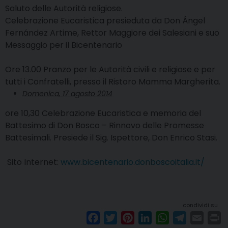
Saluto delle Autorità religiose.
Celebrazione Eucaristica presieduta da Don Ángel
Fernández Artime, Rettor Maggiore dei Salesiani e suo
Messaggio per il Bicentenario
Ore 13.00 Pranzo per le Autorità civili e religiose e per
tutti i Confratelli, presso il Ristoro Mamma Margherita.
Domenica, 17 agosto 2014
ore 10,30 Celebrazione Eucaristica e memoria del
Battesimo di Don Bosco – Rinnovo delle Promesse
Battesimali. Presiede il Sig. Ispettore, Don Enrico Stasi.
Sito Internet:
www.bicentenario.donboscoitalia.it/
condividi su
F
T
P
L
W
T
E
P