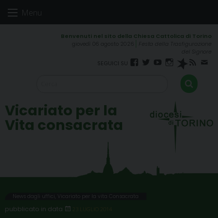
Skip
Menu
to
content
giovedì 06 agosto 2026
Festa della Trasfigurazione
del Signore
Facebook
Twitter
YouTube
Instagram
Spreaker
RSS
New
FEED
Vicariato per la
Vita consacrata
News dagli uffici
,
Vicariato per la vita Consacrata
23 LUGLIO 2014