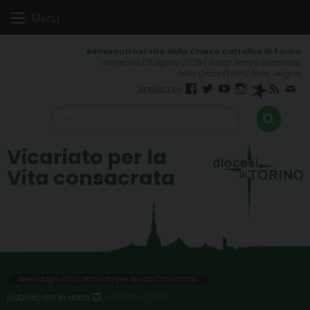
Skip
Menu
to
content
domenica 09 agosto 2026
Santa Teresa Benedetta
della Croce (Edith) Stein, vergine
Facebook
Twitter
YouTube
Instagram
Spreaker
RSS
New
FEED
Vicariato per la
Vita consacrata
News dagli uffici
,
Vicariato per la vita Consacrata
16 FEBBRAIO 2015