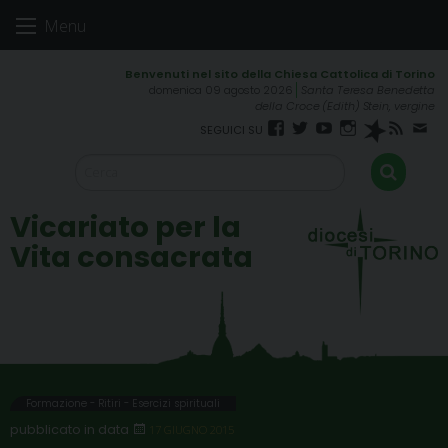
Skip
Menu
to
content
domenica 09 agosto 2026
Santa Teresa Benedetta
della Croce (Edith) Stein, vergine
Facebook
Twitter
YouTube
Instagram
Spreaker
RSS
New
FEED
Vicariato per la
Vita consacrata
Formazione - Ritiri - Esercizi spirituali
17 GIUGNO 2015