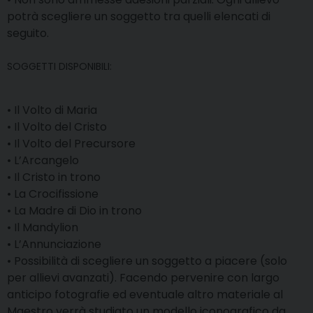
potrà scegliere un soggetto tra quelli elencati di
seguito.
SOGGETTI DISPONIBILI:
• Il Volto di Maria
• Il Volto del Cristo
• Il Volto del Precursore
• L’Arcangelo
• Il Cristo in trono
• La Crocifissione
• La Madre di Dio in trono
• Il Mandylion
• L’Annunciazione
• Possibilità di scegliere un soggetto a piacere (solo
per allievi avanzati). Facendo pervenire con largo
anticipo fotografie ed eventuale altro materiale al
Maestro verrà studiato un modello iconografico da