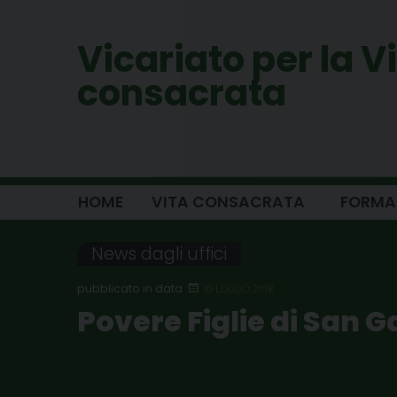
Skip
to
Vicariato per la V
content
consacrata
HOME
VITA CONSACRATA
FORMAZI
News dagli uffici
30 LUGLIO 2018
Povere Figlie di San 
Madre