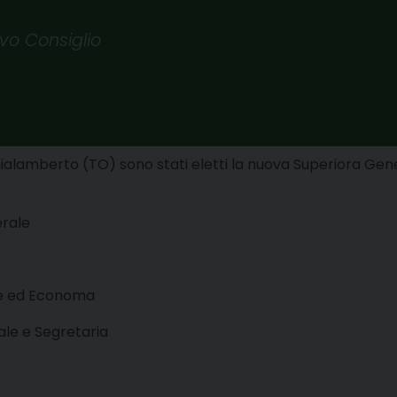
vo Consiglio
ialamberto (TO) sono stati eletti la nuova Superiora Gener
erale
le ed Economa
ale e Segretaria