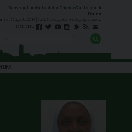
enerdì 07 agosto 2026
Santi Sisto II, papa, e compagni, martiri
Facebook
Twitter
YouTube
Instagram
Spreaker
RSS
Newsletter
FEED
INUM