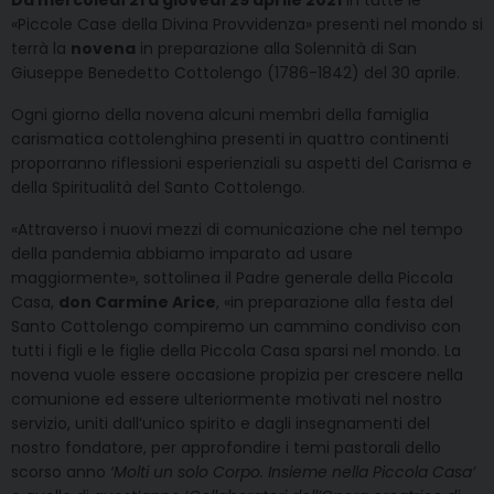
Da mercoledì 21 a giovedì 29 aprile 2021
in tutte le
«Piccole Case della Divina Provvidenza» presenti nel mondo si
terrà la
novena
in preparazione alla Solennità di San
Giuseppe Benedetto Cottolengo (1786-1842) del 30 aprile.
Ogni giorno della novena alcuni membri della famiglia
carismatica cottolenghina presenti in quattro continenti
proporranno riflessioni esperienziali su aspetti del Carisma e
della Spiritualità del Santo Cottolengo.
«Attraverso i nuovi mezzi di comunicazione che nel tempo
della pandemia abbiamo imparato ad usare
maggiormente», sottolinea il Padre generale della Piccola
Casa,
don Carmine Arice
, «in preparazione alla festa del
Santo Cottolengo compiremo un cammino condiviso con
tutti i figli e le figlie della Piccola Casa sparsi nel mondo. La
novena vuole essere occasione propizia per crescere nella
comunione ed essere ulteriormente motivati nel nostro
servizio, uniti dall’unico spirito e dagli insegnamenti del
nostro fondatore, per approfondire i temi pastorali dello
scorso anno
‘Molti un solo Corpo. Insieme nella Piccola Casa’