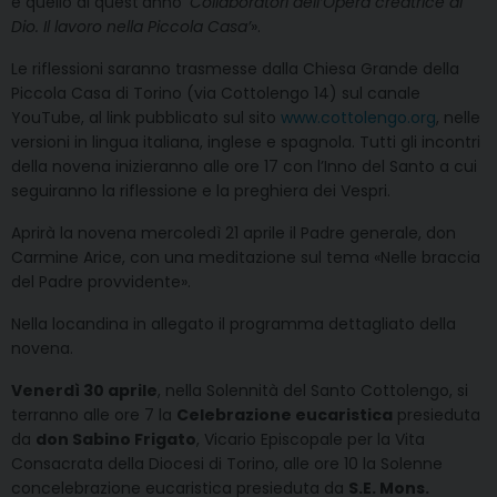
e quello di quest’anno ‘
Collaboratori dell’Opera creatrice di
Dio. Il lavoro nella Piccola Casa’
».
Le riflessioni saranno trasmesse dalla Chiesa Grande della
Piccola Casa di Torino (via Cottolengo 14) sul canale
YouTube, al link pubblicato sul sito
www.cottolengo.org
, nelle
versioni in lingua italiana, inglese e spagnola. Tutti gli incontri
della novena inizieranno alle ore 17 con l’Inno del Santo a cui
seguiranno la riflessione e la preghiera dei Vespri.
Aprirà la novena mercoledì 21 aprile il Padre generale, don
Carmine Arice, con una meditazione sul tema «Nelle braccia
del Padre provvidente».
Nella locandina in allegato il programma dettagliato della
novena.
Venerdì 30 aprile
, nella Solennità del Santo Cottolengo, si
terranno alle ore 7 la
Celebrazione eucaristica
presieduta
da
don Sabino Frigato
, Vicario Episcopale per la Vita
Consacrata della Diocesi di Torino, alle ore 10 la Solenne
concelebrazione eucaristica presieduta da
S.E. Mons.