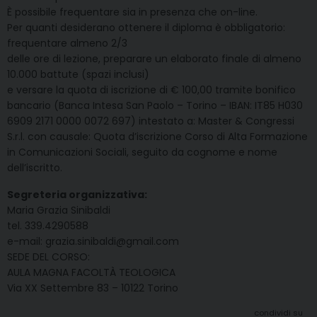
È possibile frequentare sia in presenza che on-line.
Per quanti desiderano ottenere il diploma è obbligatorio:
frequentare almeno 2/3
delle ore di lezione, preparare un elaborato finale di almeno
10.000 battute (spazi inclusi)
e versare la quota di iscrizione di € 100,00 tramite bonifico
bancario (Banca Intesa San Paolo – Torino – IBAN: IT85 H030
6909 2171 0000 0072 697) intestato a: Master & Congressi
S.r.l. con causale: Quota d’iscrizione Corso di Alta Formazione
in Comunicazioni Sociali, seguito da cognome e nome
dell’iscritto.
Segreteria organizzativa:
Maria Grazia Sinibaldi
tel. 339.4290588
e-mail: grazia.sinibaldi@gmail.com
SEDE DEL CORSO:
AULA MAGNA FACOLTÀ TEOLOGICA
Via XX Settembre 83 – 10122 Torino
condividi su