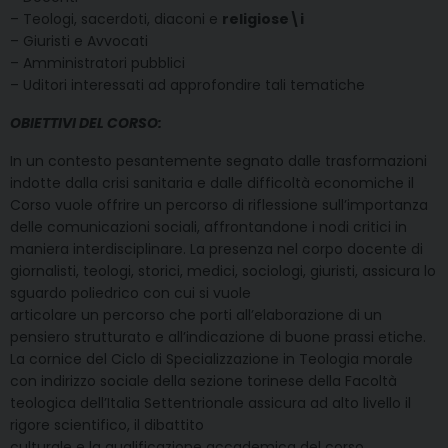
– Teologi, sacerdoti, diaconi e
religiose\i
– Giuristi e Avvocati
– Amministratori pubblici
– Uditori interessati ad approfondire tali tematiche
OBIETTIVI DEL CORSO:
In un contesto pesantemente segnato dalle trasformazioni
indotte dalla crisi sanitaria e dalle difficoltà economiche il
Corso vuole offrire un percorso di riflessione sull’importanza
delle comunicazioni sociali, affrontandone i nodi critici in
maniera interdisciplinare. La presenza nel corpo docente di
giornalisti, teologi, storici, medici, sociologi, giuristi, assicura lo
sguardo poliedrico con cui si vuole
articolare un percorso che porti all’elaborazione di un
pensiero strutturato e all’indicazione di buone prassi etiche.
La cornice del Ciclo di Specializzazione in Teologia morale
con indirizzo sociale della sezione torinese della Facoltà
teologica dell’Italia Settentrionale assicura ad alto livello il
rigore scientifico, il dibattito
culturale e la qualificazione accademica del corso.