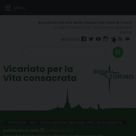
Skip
Menu
to
content
lunedì 10 agosto 2026
San Lorenzo, diacono e
martire
Facebook
Twitter
YouTube
Instagram
Spreaker
RSS
New
FEED
Vicariato per la
Vita consacrata
Formazione - Ritiri - Esercizi spirituali
,
News dagli uffici
,
Senza categoria
22 FEBBRAIO 2023