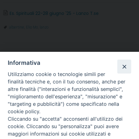
c
i
n
n
a
l
a
i
e
t
t
k
t
e
i
n
Es. Spirituali 22-28 giugno '25 - Lanzo T.se
b
t
e
e
s
g
l
t
albertine
,
Elio Mo
,
lanzo
o
e
r
d
A
r
o
r
e
I
p
a
k
s
n
p
m
t
Informativa
Utilizziamo cookie o tecnologie simili per
finalità tecniche e, con il tuo consenso, anche per
altre finalità ("interazioni e funzionalità semplici",
Arcidiocesi di Torino
"miglioramento dell'esperienza", "misurazione" e
Vicariato per la Vita consacrata
"targeting e pubblicità") come specificato nella
Via dell'Arcivescovado 12 - 10121 TORINO
cookie policy.
tel. 011.5156311 - fax: 011.5156304
Cliccando su "accetta" acconsenti all'utilizzo dei
e-mail:
religiosi@diocesi.to.it
cookie. Cliccando su "personalizza" puoi avere
Orario segreteria: lunedì ore 9-12 / mercoledì ore 15-18 / venerdì
maggiori informazioni sui cookie utilizzati e
ore 9-12