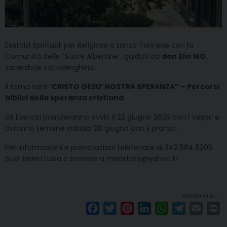
Esercizi Spirituali per Religiose a Lanzo Torinese con la
Comunità delle “Suore Albertine”, guidati ad
don Elio MO
,
sacerdote cottolenghino.
Il tema sarà “
CRISTO GESU’ NOSTRA SPERANZA” – Percorsi
biblici della speranza cristiana
.
Gli Esercizi prenderanno avvio il 22 giugno 2025 con i Vespri e
avranno termine sabato 28 giugno con il pranzo.
Per informazioni e prenotazioni telefonare al 342 584 5205
Suor Maria Luisa o scrivere a mlsartoris@yahoo.fr
condividi su
F
T
P
L
W
T
E
P
a
w
i
i
h
e
m
r