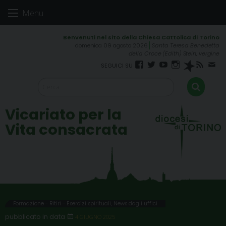
Skip
Menu
to
content
domenica 09 agosto 2026
Santa Teresa Benedetta
della Croce (Edith) Stein, vergine
Facebook
Twitter
YouTube
Instagram
Spreaker
RSS
New
FEED
Vicariato per la
Vita consacrata
Formazione - Ritiri - Esercizi spirituali
,
News dagli uffici
4 GIUGNO 2025