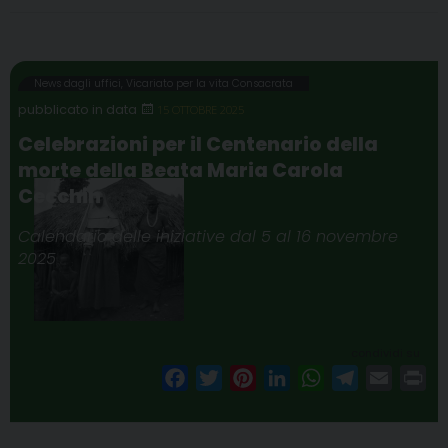
News dagli uffici
,
Vicariato per la vita Consacrata
15 OTTOBRE 2025
Celebrazioni per il Centenario della
morte della Beata Maria Carola
Cecchin
Calendario delle iniziative dal 5 al 16 novembre
2025
condividi su
F
T
P
L
W
T
E
P
a
w
i
i
h
e
m
r
c
i
n
n
a
l
a
i