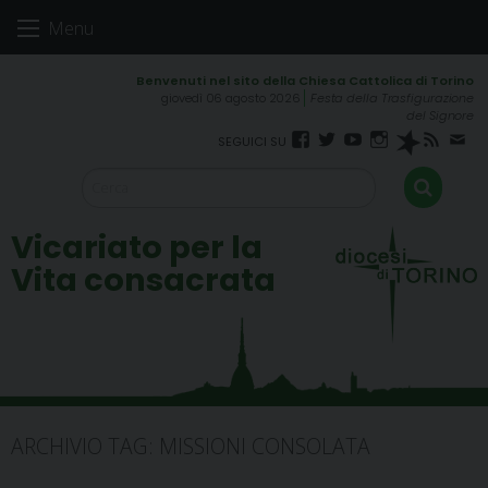
Skip
Menu
to
content
giovedì 06 agosto 2026
Festa della Trasfigurazione
del Signore
Facebook
Twitter
YouTube
Instagram
Spreaker
RSS
New
FEED
Vicariato per la
Vita consacrata
ARCHIVIO TAG:
MISSIONI CONSOLATA