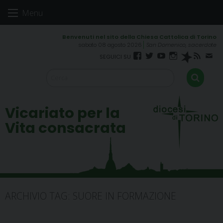
Skip
Menu
to
content
sabato 08 agosto 2026
San Domenico, sacerdote
Facebook
Twitter
YouTube
Instagram
Spreaker
RSS
New
FEED
Vicariato per la
Vita consacrata
ARCHIVIO TAG:
SUORE IN FORMAZIONE