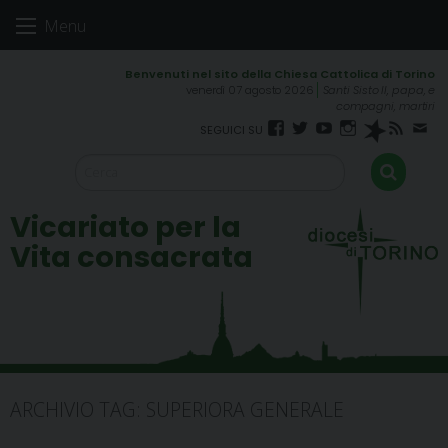
Skip
Menu
to
content
venerdì 07 agosto 2026
Santi Sisto II, papa, e
compagni, martiri
Facebook
Twitter
YouTube
Instagram
Spreaker
RSS
New
FEED
Vicariato per la
Vita consacrata
ARCHIVIO TAG:
SUPERIORA GENERALE