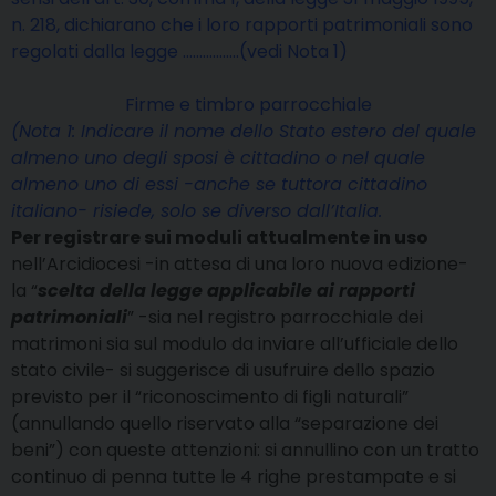
n. 218, dichiarano che i loro rapporti patrimoniali sono
regolati dalla legge ……………..(vedi Nota 1)
Firme e timbro parrocchiale
(Nota 1: Indicare il nome dello Stato estero del quale
almeno uno degli sposi è cittadino o nel quale
almeno uno di essi -anche se tuttora cittadino
italiano- risiede, solo se diverso dall’Italia.
Per registrare sui moduli attualmente in uso
nell’Arcidiocesi -in attesa di una loro nuova edizione-
la “
scelta della legge applicabile ai rapporti
patrimoniali
” -sia nel registro parrocchiale dei
matrimoni sia sul modulo da inviare all’ufficiale dello
stato civile- si suggerisce di usufruire dello spazio
previsto per il “riconoscimento di figli naturali”
(annullando quello riservato alla “separazione dei
beni”) con queste attenzioni: si annullino con un tratto
continuo di penna tutte le 4 righe prestampate e si