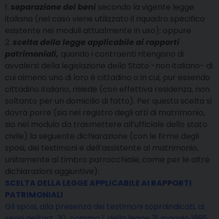
1.
separazione dei beni
secondo la vigente legge
italiana (nel caso viene utilizzato il riquadro specifico
esistente nei moduli attualmente in uso); oppure
2.
scelta della legge applicabile ai rapporti
patrimoniali,
quando i contraenti ritengano di
avvalersi della legislazione dello Stato -non italiano- di
cui almeno uno di loro è cittadino o in cui, pur essendo
cittadino italiano, risiede (con effettiva residenza, non
soltanto per un domicilio di fatto). Per questa scelta si
dovrà porre (sia nel registro degli atti di matrimonio,
sia nel modulo da trasmettere all’ufficiale dello stato
civile) la seguente dichiarazione (con le firme degli
sposi, dei testimoni e dell’assistente al matrimonio,
unitamente al timbro parrocchiale, come per le altre
dichiarazioni aggiuntive):
SCELTA DELLA LEGGE APPLICABILE AI RAPPORTI
PATRIMONIALI
Gli sposi, alla presenza dei testimoni sopraindicati, ai
sensi dell’art. 30, comma 1, della legge 31 maggio 1995,