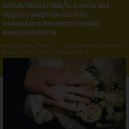
COMUNICAZIONE/2. Scelta del
regime patrimoniale in
occasione del matrimonio
concordatario
Indicazioni sulla dicitura da apportare sui moduli
attualmente in uso nell'Arcidiocesi